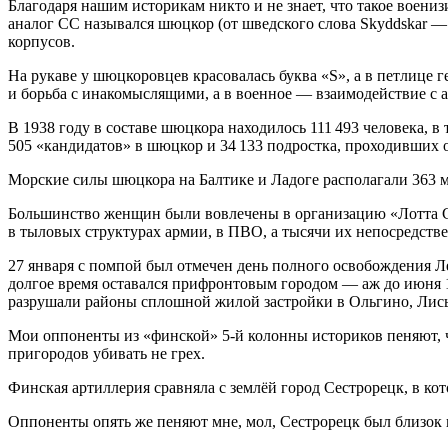
Благодаря нашим историкам никто и не знает, что такое воен
аналог СС назывался шюцкор (от шведского слова Skyddskar —
корпусов.
На рукаве у шюцкоровцев красовалась буква «S», а в петлице
и борьба с инакомыслящими, а в военное — взаимодействие с 
В 1938 году в составе шюцкора находилось 111 493 человека, в
505 «кандидатов» в шюцкор и 34 133 подростка, проходивших
Морские силы шюцкора на Балтике и Ладоге располагали 363 м
Большинство женщин были вовлечены в организацию «Лотта Св
в тыловых структурах армии, в ПВО, а тысячи их непосредстве
27 января с помпой был отмечен день полного освобождения Ле
долгое время оставался прифронтовым городом — аж до июня 1
разрушали районы сплошной жилой застройки в Ольгино, Лисье
Мои оппоненты из «финской» 5-й колонны историков пеняют, чт
пригородов убивать не грех.
Финская артиллерия сравняла с землёй город Сестрорецк, в кот
Оппоненты опять же пеняют мне, мол, Сестрорецк был близок