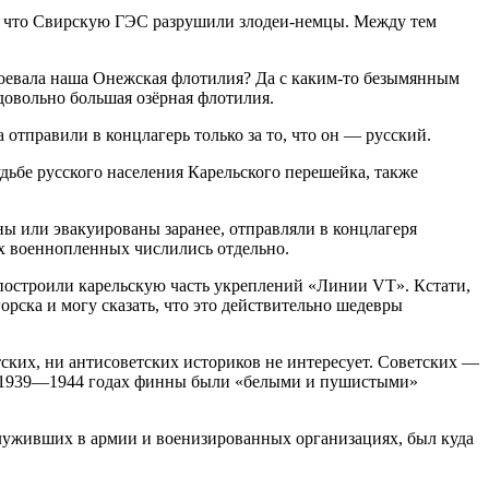
а, что Свирскую ГЭС разрушили злодеи-немцы. Между тем
оевала наша Онежская флотилия? Да с каким-то безымянным
овольно большая озёрная флотилия.
 отправили в концлагерь только за то, что он — русский.
удьбе русского населения Карельского перешейка, также
ы или эвакуированы заранее, отправляли в концлагеря
их военнопленных числились отдельно.
построили карельскую часть укреплений «Линии VT». Кстати,
рска и могу сказать, что это действительно шедевры
тских, ни антисоветских историков не интересует. Советских —
о в 1939—1944 годах финны были «белыми и пушистыми»
уживших в армии и военизированных организациях, был куда