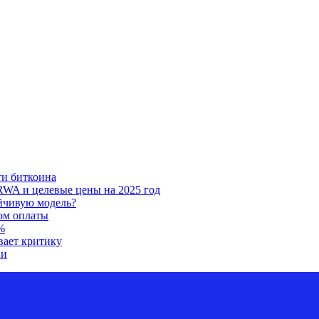
ти биткоина
RWA и целевые цены на 2025 год
ойчивую модель?
ом оплаты
%
вает критику
ии