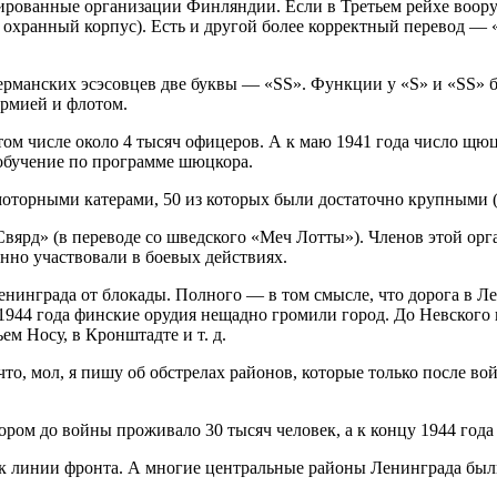
изированные организации Финляндии. Если в Третьем рейхе воор
 охранный корпус). Есть и другой более корректный перевод — 
 германских эсэсовцев две буквы — «SS». Функции у «S» и «SS»
армией и флотом.
 том числе около 4 тысяч офицеров. А к маю 1941 года число щюц
 обучение по программе шюцкора.
оторными катерами, 50 из которых были достаточно крупными (
ярд» (в переводе со шведского «Меч Лотты»). Членов этой орг
нно участвовали в боевых действиях.
нинграда от блокады. Полного — в том смысле, что дорога в Ле
944 года финские орудия нещадно громили город. До Невского 
м Носу, в Кронштадте и т. д.
о, мол, я пишу об обстрелах районов, которые только после во
ором до войны проживало 30 тысяч человек, а к концу 1944 года 
 к линии фронта. А многие центральные районы Ленинграда был