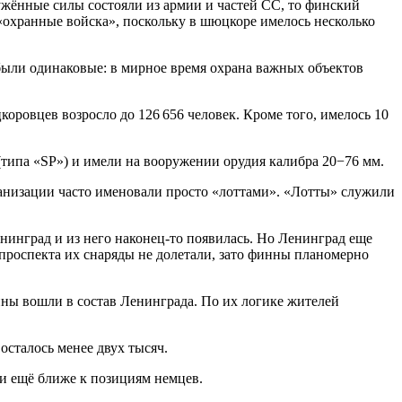
ужённые силы состояли из армии и частей СС, то финский
«охранные войска», поскольку в шюцкоре имелось несколько
 были одинаковые: в мирное время охрана важных объектов
коровцев возросло до 126 656 человек. Кроме того, имелось 10
типа «SP») и имели на вооружении орудия калибра 20−76 мм.
анизации часто именовали просто «лоттами». «Лотты» служили
нинград и из него наконец-то появилась. Но Ленинград еще
проспекта их снаряды не долетали, зато финны планомерно
йны вошли в состав Ленинграда. По их логике жителей
осталось менее двух тысяч.
и ещё ближе к позициям немцев.