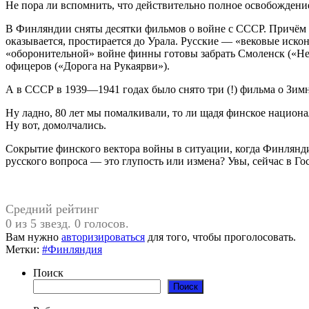
Не пора ли вспомнить, что действительно полное освобождение
В Финляндии сняты десятки фильмов о войне с СССР. Причём 
оказывается, простирается до Урала. Русские — «вековые иско
«оборонительной» войне финны готовы забрать Смоленск («Неиз
офицеров («Дорога на Рукаярви»).
А в СССР в 1939—1941 годах было снято три (!) фильма о Зим
Ну ладно, 80 лет мы помалкивали, то ли щадя финское национа
Ну вот, домолчались.
Сокрытие финского вектора войны в ситуации, когда Финлянд
русского вопроса — это глупость или измена? Увы, сейчас в Г
Средний рейтинг
0 из 5 звезд. 0 голосов.
Вам нужно
авторизироваться
для того, чтобы проголосовать.
Метки:
#Финляндия
Поиск
Поиск