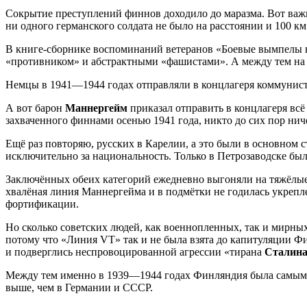
Сокрытие преступлений финнов доходило до маразма. Вот важ
ни одного германского солдата не было на расстоянии и 100 км
В книге-сборнике воспоминаний ветеранов «Боевые вымпелы н
«противником» и абстрактными «фашистами». А между тем на 
Немцы в 1941—1944 годах отправляли в концлагеря коммунистов,
А вот барон
Маннергейм
приказал отправить в концлагеря всё
захваченного финнами осенью 1941 года, никто до сих пор ниче
Ещё раз повторяю, русских в Карелии, а это были в основном
исключительно за национальность. Только в Петрозаводске был
Заключённых обеих категорий ежедневно выгоняли на тяжёлые
хвалёная линия Маннергейма и в подмётки не годилась укрепле
фортификации.
Но сколько советских людей, как военнопленных, так и мирных
потому что «Линия VT» так и не была взята до капитуляции 
и подверглись неспровоцированной агрессии «тирана
Сталин
Между тем именно в 1939—1944 годах Финляндия была самым 
выше, чем в Германии и СССР.