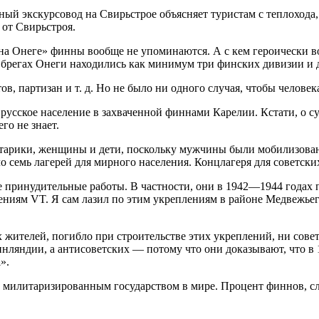
ный экскурсовод на Свирьстрое объясняет туристам с теплоход
 от Свирьстроя.
а Онеге» финны вообще не упоминаются. А с кем героически в
брегах Онеги находились как минимум три финских дивизии и д
 партизан и т. д. Но не было ни одного случая, чтобы человека
 русское население в захваченной финнами Карелии. Кстати, о с
го не знает.
 старики, женщины и дети, поскольку мужчины были мобилизован
о семь лагерей для мирного населения. Концлагеря для советск
 принудительные работы. В частности, они в 1942—1944 годах 
ниям VT. Я сам лазил по этим укреплениям в районе Медвежьего
 жителей, погибло при строительстве этих укреплений, ни сове
Финляндии, а антисоветских — потому что они доказывают, чт
а
».
милитаризированным государством в мире. Процент финнов, сл