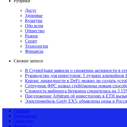
Рубрики
Досуг
Здоровье
Культура
Обо всем
Общество
Разное
Спорт
Технологии
Финансы
Свежие записи
В CryptoQuant заявили о снижении активности в се
Руководство для инвесторов: 5 лучших альткойнов 
Кризис ликвидности в DeFi: можно ли создать уст
Сотрудник ФРС назвал стейблкоины новым способ
Сложность майнинга биткоина сократилась на 3,15
Предложение Arbitrum об инвестициях в ETH вызы
Электромобиль Geely EX5: объявлены цены в Росс
Главная
Технологии
Общество
Финансы