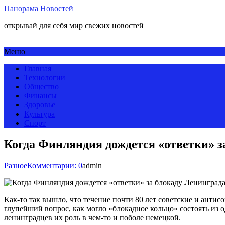
Панорама Новостей
открывай для себя мир свежих новостей
Меню
Главная
Технологии
Общество
Финансы
Здоровье
Культура
Спорт
Когда Финляндия дождется «ответки» з
Разное
Комментарии: 0
admin
Как-то так вышло, что течение почти 80 лет советские и антис
глупейший вопрос, как могло «блокадное кольцо» состоять из 
ленинградцев их роль в чем-то и поболе немецкой.