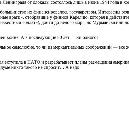
 Ленинграда от блокады состоялось лишь в июне 1944 года в ход
большинство их финансировалось государством. Интересны реч
нные враги», отобравшие у финнов Карелию, которая в действит
вестный солдат»), дойти до Белого моря, до Мурманска или до 
ней войне. А в последующие 80 лет — ни одного!
льное самолюбие, то ли из меркантильных соображений — все же
ия вступила в НАТО и разрабатывает планы размещения америка
осдуме никто такого не спросит… А надо!