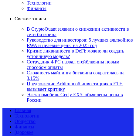
Технологии
Финансы
Свежие записи
В CryptoQuant заявили о снижении активности в
сети биткоина
Руководство для инвесторов: 5 лучших альткойнов
RWA и целевые цены на 2025 год
Кризис ликвидности в DeFi: можно ли создать
устойчивую модель?
Сотрудник ФРС назвал стейблкоины новым
способом оплаты
Сложность майнинга биткоина сократилась на
3,15%
Предложение Arbitrum об инвестициях в ETH
вызывает критику
Электромобиль Geely EX5: объявлены цены в
России
Главная
Технологии
Общество
Финансы
Здоровье