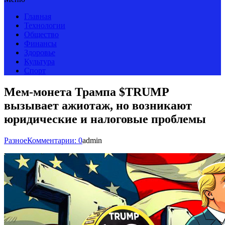
Главная
Технологии
Общество
Финансы
Здоровье
Культура
Спорт
Мем-монета Трампа $TRUMP
вызывает ажиотаж, но возникают
юридические и налоговые проблемы
Разное
Комментарии: 0
admin