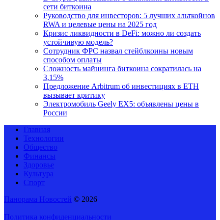
сети биткоина
Руководство для инвесторов: 5 лучших альткойнов
RWA и целевые цены на 2025 год
Кризис ликвидности в DeFi: можно ли создать
устойчивую модель?
Сотрудник ФРС назвал стейблкоины новым
способом оплаты
Сложность майнинга биткоина сократилась на
3,15%
Предложение Arbitrum об инвестициях в ETH
вызывает критику
Электромобиль Geely EX5: объявлены цены в
России
Главная
Технологии
Общество
Финансы
Здоровье
Культура
Спорт
Панорама Новостей
© 2026
Политика конфиденциальности