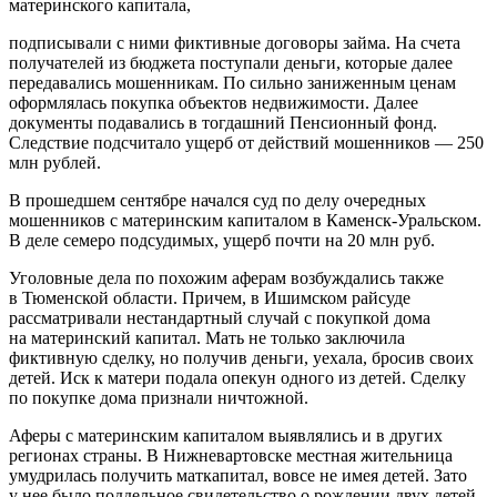
материнского капитала,
подписывали с ними фиктивные договоры займа. На счета
получателей из бюджета поступали деньги, которые далее
передавались мошенникам. По сильно заниженным ценам
оформлялась покупка объектов недвижимости. Далее
документы подавались в тогдашний Пенсионный фонд.
Следствие подсчитало ущерб от действий мошенников — 250
млн рублей.
В прошедшем сентябре начался суд по делу очередных
мошенников с материнским капиталом в Каменск-Уральском.
В деле семеро подсудимых, ущерб почти на 20 млн руб.
Уголовные дела по похожим аферам возбуждались также
в Тюменской области. Причем, в Ишимском райсуде
рассматривали нестандартный случай с покупкой дома
на материнский капитал. Мать не только заключила
фиктивную сделку, но получив деньги, уехала, бросив своих
детей. Иск к матери подала опекун одного из детей. Сделку
по покупке дома признали ничтожной.
Аферы с материнским капиталом выявлялись и в других
регионах страны. В Нижневартовске местная жительница
умудрилась получить маткапитал, вовсе не имея детей. Зато
у нее было поддельное свидетельство о рождении двух детей.