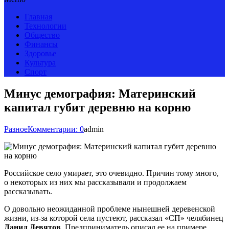
Главная
Технологии
Общество
Финансы
Здоровье
Культура
Спорт
Минус демография: Материнский
капитал губит деревню на корню
Разное
Комментарии: 0
admin
Российское село умирает, это очевидно. Причин тому много,
о некоторых из них мы рассказывали и продолжаем
рассказывать.
О довольно неожиданной проблеме нынешней деревенской
жизни, из-за которой села пустеют, рассказал «СП» челябинец
Данил Девятов
. Предприниматель описал ее на примере