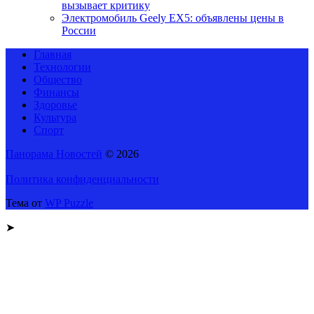
вызывает критику
Электромобиль Geely EX5: объявлены цены в
России
Главная
Технологии
Общество
Финансы
Здоровье
Культура
Спорт
Панорама Новостей
© 2026
Политика конфиденциальности
Тема от
WP Puzzle
➤