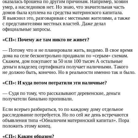
оказалась брошена по другим причинам. Например, хозяин
умер, а наследников нет. Но знаю, что значительная часть
домов была куплена на средства материнского капитала.
Я выяснил это, разговаривая с местными жителями, а также
с представителями местных властей. Даже делал
официальные запросы.
«СП»:
Почему же там никто не живет?
— Потому что и не планировали жить, видимо. В свое время
дома на селе бесконтрольно продавали по «серым» схемам.
Скажем, дом покупают за 50 или 100 тысяч А остальные
деньги владелец сертификата получает наличными. Такого
не должно быть, конечно. Но в реальности именно так и было.
«СП»: И куда потом потратили эти наличные?
— Судя по тому, что рассказывают деревенские, деньги
получатели банально пропивали.
Если всерьез разбираться, то по каждому дому отдельное
расследование потребуется. Но по сей же день встречаются
объявления типа «Обналичим материнский капитал». Пора
положить этому конец.
«СП»: Каким образом?