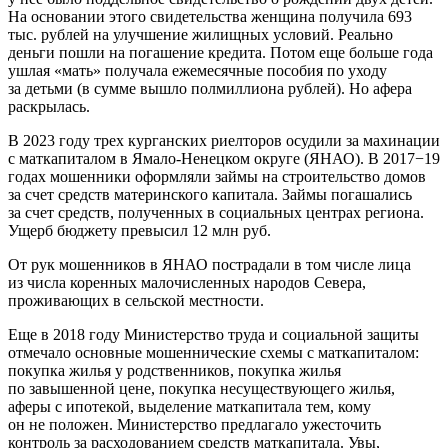
На основании этого свидетельства женщина получила 693
тыс. рублей на улучшение жилищных условий. Реально
деньги пошли на погашение кредита. Потом еще больше года
ушлая «мать» получала ежемесячные пособия по уходу
за детьми (в сумме вышло полмиллиона рублей). Но афера
раскрылась.
В 2023 году трех курганских риелторов осудили за махинации
с маткапиталом в Ямало-Ненецком округе (ЯНАО). В 2017−19
годах мошенники оформляли займы на строительство домов
за счет средств материнского капитала. Займы погашались
за счет средств, полученных в социальных центрах региона.
Ущерб бюджету превысил 12 млн руб.
От рук мошенников в ЯНАО пострадали в том числе лица
из числа коренных малочисленных народов Севера,
проживающих в сельской местности.
Еще в 2018 году Министерство труда и социальной защиты
отмечало основные мошеннические схемы с маткапиталом:
покупка жилья у родственников, покупка жилья
по завышенной цене, покупка несуществующего жилья,
аферы с ипотекой, выделение маткапитала тем, кому
он не положен. Министерство предлагало ужесточить
контроль за расходованием средств маткапитала. Увы,