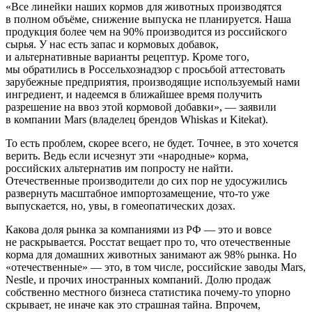
«Все линейки наших кормов для животных производятся
в полном объёме, снижение выпуска не планируется. Наша
продукция более чем на 90% производится из российского
сырья. У нас есть запас и кормовых добавок,
и альтернативные варианты рецептур. Кроме того,
мы обратились в Россельхознадзор с просьбой аттестовать
зарубежные предприятия, производящие используемый нами
ингредиент, и надеемся в ближайшее время получить
разрешение на ввоз этой кормовой добавки», — заявили
в компании Mars (владелец брендов Whiskas и Kitekat).
То есть проблем, скорее всего, не будет. Точнее, в это хочется
верить. Ведь если исчезнут эти «народные» корма,
российских альтернатив им попросту не найти.
Отечественные производители до сих пор не удосужились
развернуть масштабное импортозамещение, что-то уже
выпускается, но, увы, в гомеопатических дозах.
Какова доля рынка за компаниями из РФ — это и вовсе
не раскрывается. Росстат вещает про то, что отечественные
корма для домашних животных занимают аж 98% рынка. Но
«отечественные» — это, в том числе, российские заводы Mars,
Nestle, и прочих иностранных компаний. Долю продаж
собственно местного бизнеса статистика почему-то упорно
скрывает, не иначе как это страшная тайна. Впрочем,