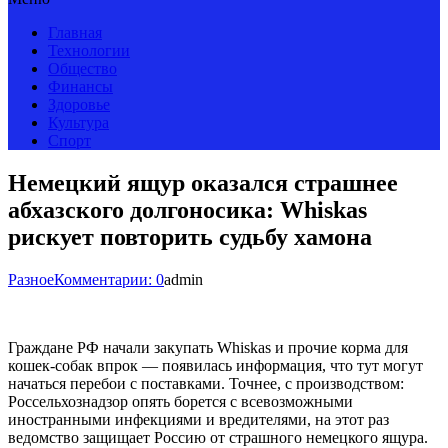
Главная
Технологии
Общество
Финансы
Здоровье
Культура
Спорт
Немецкий ящур оказался страшнее
абхазского долгоносика: Whiskas
рискует повторить судьбу хамона
Разное
Комментарии: 0
admin
Граждане РФ начали закупать Whiskas и прочие корма для
кошек-собак впрок — появилась информация, что тут могут
начаться перебои с поставками. Точнее, с производством:
Россельхознадзор опять борется с всевозможными
иностранными инфекциями и вредителями, на этот раз
ведомство защищает Россию от страшного немецкого ящура.