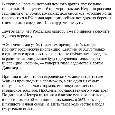
В случае с Россией история немного другая, тут больше
политики. Но в целом всё примерно так же. Недавно россиян
защищали от злобных абхазских долгоносиков, которые могли
просочиться в РФ с мандаринами, сейчас все дружно боремся
с немецкими ящерами. Или ящурами, не суть.
Другое дело, что Россельхознадзору уже пришлось включить
заднюю передачу.
«Смягчения могут быть для тех предприятий, которые
пройдут российскую инспекцию. Смягчения будут только
в одном: все предприятия, на которые сейчас нами введены
ограничения, они дальше будут допущены только через
инспекцию России», — говорит глава ведомства
Сергей
Данкверт
.
Причина в том, что без европейских компонентов тот же
Whiskas производить невозможно, а это один из самых
популярных кошачьих кормов, его покупают десятки
миллионов россиян. Проблема государственного масштаба!
По данным «Центра питания и благополучия животных»,
в России около 50 млн домашних кошек, в 56% есть ещё
и пушистый член семьи. И злить такое количество народа
смертельно опасно.