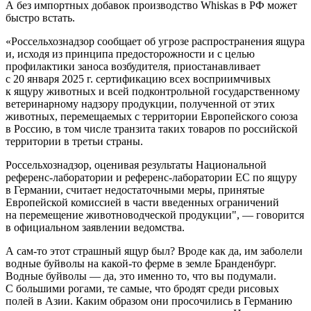
А без импортных добавок производство Whiskas в РФ может
быстро встать.
«Россельхознадзор сообщает об угрозе распространения ящура
и, исходя из принципа предосторожности и с целью
профилактики заноса возбудителя, приостанавливает
с 20 января 2025 г. сертификацию всех восприимчивых
к ящуру животных и всей подконтрольной государственному
ветеринарному надзору продукции, полученной от этих
животных, перемещаемых с территории Европейского союза
в Россию, в том числе транзита таких товаров по российской
территории в третьи страны.
Россельхознадзор, оценивая результаты Национальной
референс-лаборатории и референс-лаборатории ЕС по ящуру
в Германии, считает недостаточными меры, принятые
Европейской комиссией в части введенных ограничений
на перемещение животноводческой продукции", — говорится
в официальном заявлении ведомства.
А сам-то этот страшный ящур был? Вроде как да, им заболели
водные буйволы на какой-то ферме в земле Бранденбург.
Водные буйволы — да, это именно то, что вы подумали.
С большими рогами, те самые, что бродят среди рисовых
полей в Азии. Каким образом они просочились в Германию