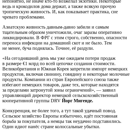
непонятно, не иначе кто-то возжелал экзотики. Некоторые
ведь и крокодилов дома держат, а также всякую прочую
тропическую живность. И, как показывает практика, сие
чревато проблемами.
Азиатскую живность давным-давно забили и самым
тщательным образом уничтожили, очаг заразы оперативно
ликвидировали. В ФРГ с этим строго, собственно, опасности
переноса инфекции на домашний скот и не было. Тем
не менее, буча поднялась. Точнее, её раздули.
«На сегодняшний день мы уже ожидаем потери продаж
в размере €1 млрд по всей цепочке создания стоимости.
Великобритания и Южная Корея запретили импорт немецких
продуктов, включая свинину, говядину и некоторые молочные
продукты. Компании из стран Европейского союза также
избегают немецких товаров, даже тех, которые находятся
за пределами затронутой зоны ограничений», — заявил
управляющий директор немецкой сельскохозяйственный
кооперативной группы DRV
Йорг Мигенде.
Конкуренция, не более того, а тут такой удачный повод.
Сельское хозяйство Европы избыточно, идёт постоянная
борьба за покупателя, а немцы так неудачно подставились.
Один идиот нанёс стране колоссальные убытки.