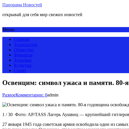
Панорама Новостей
открывай для себя мир свежих новостей
Меню
Главная
Технологии
Общество
Финансы
Здоровье
Культура
Спорт
Освенцим: символ ужаса и памяти. 80-
Разное
Комментарии: 0
admin
1 / 30 Фото: AP/TASS Лагерь Аушвиц — крупнейший гитлеровск
27 января 1945 года советская армия освободила один из са