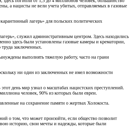
 здесь погибли от 1,5 до 4 миллионов человек, большинство
ены, а нацисты не вели учета убитых, отправляемых в газовые
«карантинный лагерь» для польских политических
й лагерь», служил административным центром. Здесь находились
менно здесь были установлены газовые камеры и крематории,
о труда заключенных.
вынуждены выполнять тяжелую работу, часто на грани
поскольку ни один из заключенных не имел возможности
тот день мир узнал о масштабах нацистских преступлений.
миллиона человек, 90% из которых были евреи.
авленные на сохранение памяти о жертвах Холокоста.
ний о том, что может произойти, если общество позволит
свою историю, свои мечты и надежды, которые были