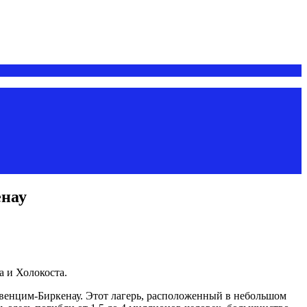
енау
 и Холокоста.
свенцим-Биркенау. Этот лагерь, расположенный в небольшом