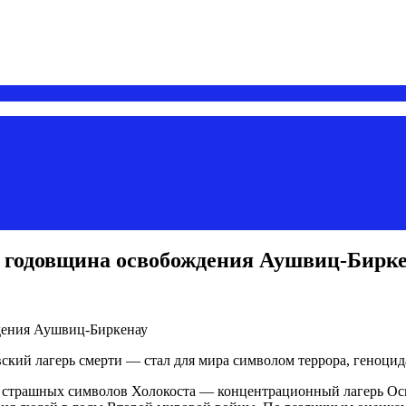
я годовщина освобождения Аушвиц-Бирк
ий лагерь смерти — стал для мира символом террора, геноцида
мых страшных символов Холокоста — концентрационный лагерь О