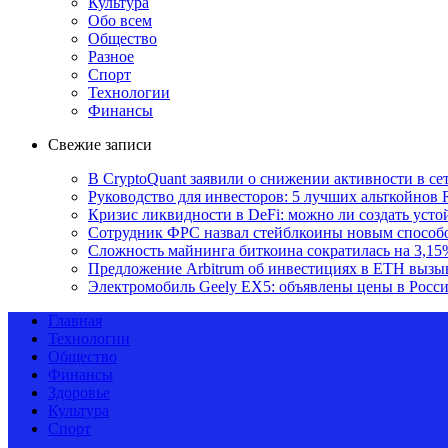
Культура
Обо всем
Общество
Разное
Спорт
Технологии
Финансы
Свежие записи
В CryptoQuant заявили о снижении активности в се
Руководство для инвесторов: 5 лучших альткойнов 
Кризис ликвидности в DeFi: можно ли создать уст
Сотрудник ФРС назвал стейблкоины новым способ
Сложность майнинга биткоина сократилась на 3,15
Предложение Arbitrum об инвестициях в ETH вызы
Электромобиль Geely EX5: объявлены цены в Росс
Главная
Технологии
Общество
Финансы
Здоровье
Культура
Спорт