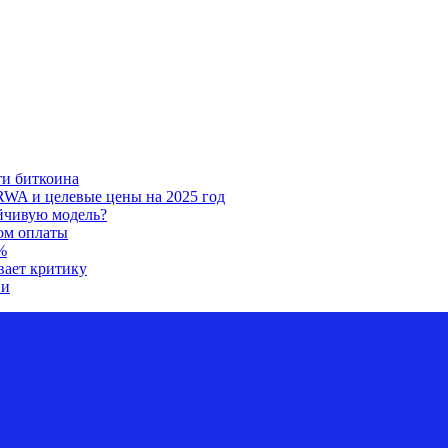
ти биткоина
RWA и целевые цены на 2025 год
ойчивую модель?
ом оплаты
%
вает критику
ии