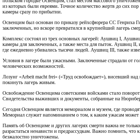
польском городке Освенцим, стал местом массового уничтожен
из которых были евреями. Точное количество жертв до сих пор
камеры сразу по прибытии.
Освенцим был основан по приказу рейхсфюрера СС Генриха Гим
заключенных, но вскоре превратился в крупнейший лагерь сме
Комплекс состоял из трех основных лагерей: Аушвиц I, Аушвиц
камеры для заключенных, а также места для пыток. Аушвиц II,
где ежедневно убивались тысячи людей. Аушвиц III, также из
Условия в лагере были ужасными. Заключенные страдали от го
человеческих возможностей.
Лозунг «Arbeit macht frei» («Труд освобождает»), висевший н
покинуть лагерь живым.
Освобождение Освенцима советскими войсками стало поворотн
Свидетельства выживших и документы, собранные на Нюрнбергс
Сегодня Освенцим является мемориалом и музеем, где проводя
Мемориал служит напоминанием о том, к каким ужасам может 
Память об Освенциме и других лагерях смерти важна не только
разрастаться ненависти и предрассудкам. Важно помнить, что
безжалостно уничтожены.