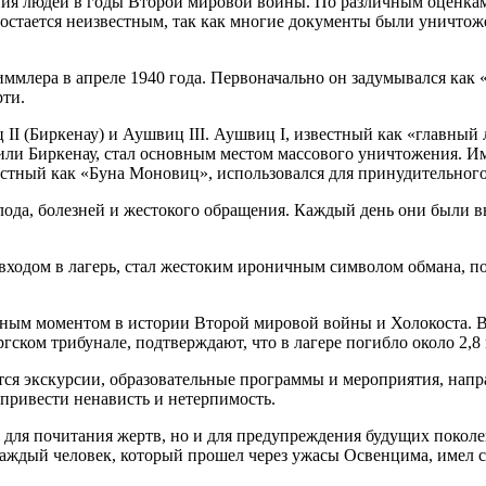
ия людей в годы Второй мировой войны. По различным оценкам,
 остается неизвестным, так как многие документы были уничтож
млера в апреле 1940 года. Первоначально он задумывался как 
рти.
 II (Биркенау) и Аушвиц III. Аушвиц I, известный как «главны
 или Биркенау, стал основным местом массового уничтожения. И
вестный как «Буна Моновиц», использовался для принудительног
лода, болезней и жестокого обращения. Каждый день они были 
ад входом в лагерь, стал жестоким ироничным символом обмана, 
ым моментом в истории Второй мировой войны и Холокоста. В э
ком трибунале, подтверждают, что в лагере погибло около 2,8 
тся экскурсии, образовательные программы и мероприятия, напр
привести ненависть и нетерпимость.
 для почитания жертв, но и для предупреждения будущих поколе
 каждый человек, который прошел через ужасы Освенцима, имел 