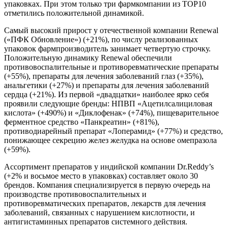
упаковках. При этом только три фармкомпании из TOP10
отметились положительной динамикой.
Самый высокий прирост у отечественной компании Renewal
(«ПФК Обновление») (+21%), по числу реализованных
упаковок фармпроизводитель занимает четвертую строчку.
Положительную динамику Renewal обеспечили
противовоспалительные и противоревматические препараты
(+55%), препараты для лечения заболеваний глаз (+35%),
анальгетики (+27%) и препараты для лечения заболеваний
сердца (+21%). Из первой «двадцатки» наиболее ярко себя
проявили следующие бренды: НПВП «Ацетилсалициловая
кислота» (+490%) и «Диклофенак» (+74%), пищеварительное
ферментное средство «Панкреатин» (+81%),
противодиарейный препарат «Лоперамид» (+77%) и средство,
понижающее секрецию желез желудка на основе омепразола
(+59%).
Ассортимент препаратов у индийской компании Dr.Reddy’s
(+2% и восьмое место в упаковках) составляет около 30
брендов. Компания специализируется в первую очередь на
производстве противовоспалительных и
противоревматических препаратов, лекарств для лечения
заболеваний, связанных с нарушением кислотности, и
антигистаминных препаратов системного действия.