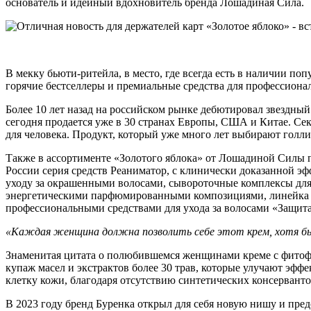
основатель и идейный вдохновитель бренда Лошадиная Сила.
В мекку бьюти-ритейла, в место, где всегда есть в наличии п
горячие бестселлеры и премиальные средства для профессиона
Более 10 лет назад на российском рынке дебютировал звездны
сегодня продается уже в 30 странах Европы, США и Китае. Се
для человека. Продукт, который уже много лет выбирают голли
Также в ассортименте «Золотого яблока» от Лошадиной Силы 
России серия средств Реаниматор, с клинически доказанной 
уходу за окрашенными волосами, сывороточные комплексы для 
энергетическими парфюмированными композициями, линейка пр
профессиональными средствами для ухода за волосами «Защит
«Каждая женщина должна позволить себе этот крем, хотя бы
Знаменитая цитата о полюбившемся женщинами креме с фитофл
купаж масел и экстрактов более 30 трав, которые улучают эфф
клетку кожи, благодаря отсутствию синтетических консервант
В 2023 году бренд Буренка открыл для себя новую нишу и пре