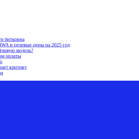
ти биткоина
RWA и целевые цены на 2025 год
ойчивую модель?
ом оплаты
%
вает критику
ии