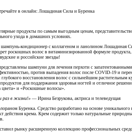
опулярные продукты по самым выгодным ценам, представительств
льного ухода в домашних условиях.
й шампунь-кондиционер с коллагеном и ланолином Лошадиная Си
крет роскошных волос в витаминизированной формуле продукта,
вудские и российские звезды!
представлены шампуни для лечения перхоти с запатентованными
эффективностью, против выпадения волос после COVID-19 и пе
глубокого восстановления волос с сильнейшим растительным ку
одуктов для поддержания здоровья ногтей и отличное решение
а цвета» и «Роскошные волосы».
 раз в жизни!»
— Ирина Безрукова, актриса и телеведущая
ораном Буренка. Средство разработано на основе уникального
ект действия крема. Крем содержит только натуральные природн
ов.
дставил рынку расширенную коллекцию профессиональных средст