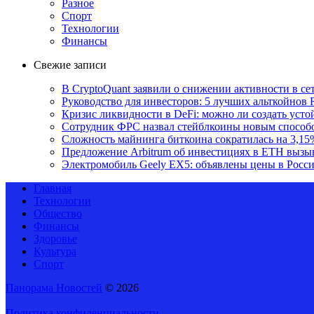
Разное
Спорт
Технологии
Финансы
Свежие записи
В CryptoQuant заявили о снижении активности в се
Руководство для инвесторов: 5 лучших альткойнов 
Кризис ликвидности в DeFi: можно ли создать уст
Сотрудник ФРС назвал стейблкоины новым способ
Сложность майнинга биткоина сократилась на 3,15
Предложение Arbitrum об инвестициях в ETH вызы
Электромобиль Geely EX5: объявлены цены в Росс
Главная
Технологии
Общество
Финансы
Здоровье
Культура
Спорт
Панорама Новостей
© 2026
Политика конфиденциальности