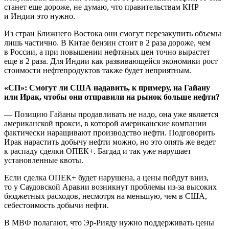
станет еще дороже, не думаю, что правительствам КНР
и Индии это нужно.
Из стран Ближнего Востока они смогут перезакупить объемы
лишь частично. В Китае бензин стоит в 2 раза дороже, чем
в России, а при повышении нефтяных цен точно вырастет
еще в 2 раза. Для Индии как развивающейся экономики рост
стоимости нефтепродуктов также будет неприятным.
«СП»: Смогут ли США надавить, к примеру, на Гайану
или Ирак, чтобы они отправили на рынок больше нефти?
— Позицию Гайаны продавливать не надо, она уже является
американской прокси, в которой американские компании
фактически наращивают производство нефти. Подговорить
Ирак нарастить добычу нефти можно, но это опять же ведет
к распаду сделки ОПЕК+. Багдад и так уже нарушает
установленные квоты.
Если сделка ОПЕК+ будет нарушена, а цены пойдут вниз,
то у Саудовской Аравии возникнут проблемы из-за высоких
бюджетных расходов, несмотря на меньшую, чем в США,
себестоимость добычи нефти.
В МВФ полагают, что Эр-Рияду нужно поддерживать цены