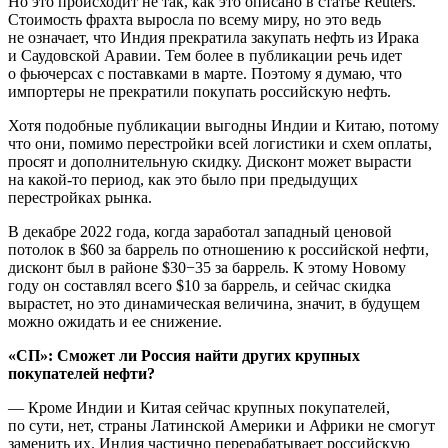
Но это происходит не так, как это описано в статье Reuters.
Стоимость фрахта выросла по всему миру, но это ведь
не означает, что Индия прекратила закупать нефть из Ирака
и Саудовской Аравии. Тем более в публикации речь идет
о фьючерсах с поставками в марте. Поэтому я думаю, что
импортеры не прекратили покупать российскую нефть.
Хотя подобные публикации выгодны Индии и Китаю, потому
что они, помимо перестройки всей логистики и схем оплаты,
просят и дополнительную скидку. Дисконт может вырасти
на какой-то период, как это было при предыдущих
перестройках рынка.
В декабре 2022 года, когда заработал западный ценовой
потолок в $60 за баррель по отношению к российской нефти,
дисконт был в районе $30−35 за баррель. К этому Новому
году он составлял всего $10 за баррель, и сейчас скидка
вырастет, но это динамическая величина, значит, в будущем
можно ожидать и ее снижение.
«СП»: Сможет ли Россия найти других крупных
покупателей нефти?
— Кроме Индии и Китая сейчас крупных покупателей,
по сути, нет, страны Латинской Америки и Африки не смогут
заменить их. Индия частично перерабатывает российскую