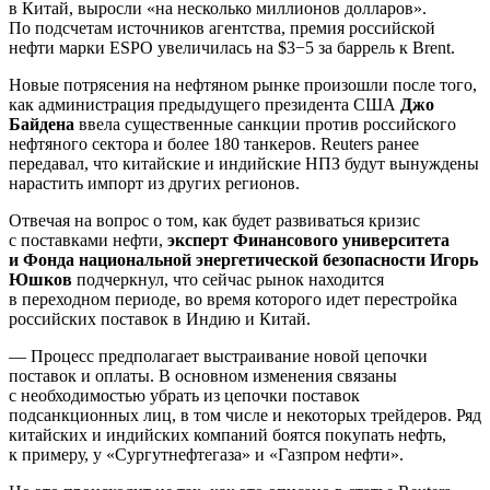
в Китай, выросли «на несколько миллионов долларов».
По подсчетам источников агентства, премия российской
нефти марки ESPO увеличилась на $3−5 за баррель к Brent.
Новые потрясения на нефтяном рынке произошли после того,
как администрация предыдущего президента США
Джо
Байдена
ввела существенные санкции против российского
нефтяного сектора и более 180 танкеров. Reuters ранее
передавал, что китайские и индийские НПЗ будут вынуждены
нарастить импорт из других регионов.
Отвечая на вопрос о том, как будет развиваться кризис
с поставками нефти,
эксперт Финансового университета
и Фонда национальной энергетической безопасности Игорь
Юшков
подчеркнул, что сейчас рынок находится
в переходном периоде, во время которого идет перестройка
российских поставок в Индию и Китай.
— Процесс предполагает выстраивание новой цепочки
поставок и оплаты. В основном изменения связаны
с необходимостью убрать из цепочки поставок
подсанкционных лиц, в том числе и некоторых трейдеров. Ряд
китайских и индийских компаний боятся покупать нефть,
к примеру, у «Сургутнефтегаза» и «Газпром нефти».