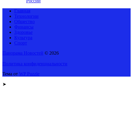
России
Главная
Технологии
Общество
Финансы
Здоровье
Культура
Спорт
Панорама Новостей
© 2026
Политика конфиденциальности
Тема от
WP Puzzle
➤