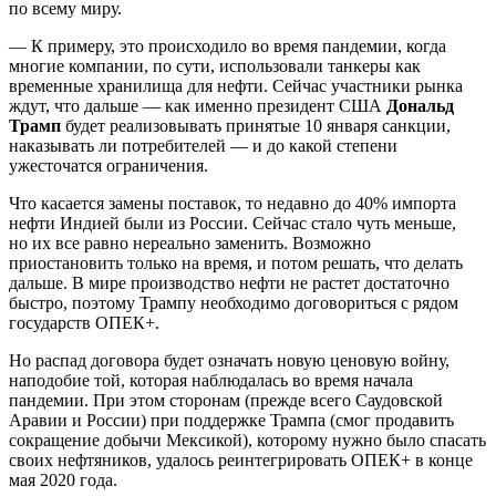
по всему миру.
— К примеру, это происходило во время пандемии, когда
многие компании, по сути, использовали танкеры как
временные хранилища для нефти. Сейчас участники рынка
ждут, что дальше — как именно президент США
Дональд
Трамп
будет реализовывать принятые 10 января санкции,
наказывать ли потребителей — и до какой степени
ужесточатся ограничения.
Что касается замены поставок, то недавно до 40% импорта
нефти Индией были из России. Сейчас стало чуть меньше,
но их все равно нереально заменить. Возможно
приостановить только на время, и потом решать, что делать
дальше. В мире производство нефти не растет достаточно
быстро, поэтому Трампу необходимо договориться с рядом
государств ОПЕК+.
Но распад договора будет означать новую ценовую войну,
наподобие той, которая наблюдалась во время начала
пандемии. При этом сторонам (прежде всего Саудовской
Аравии и России) при поддержке Трампа (смог продавить
сокращение добычи Мексикой), которому нужно было спасать
своих нефтяников, удалось реинтегрировать ОПЕК+ в конце
мая 2020 года.