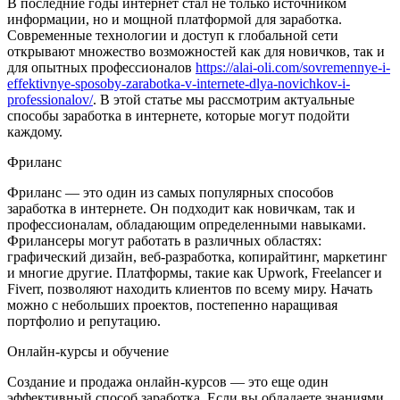
В последние годы интернет стал не только источником
информации, но и мощной платформой для заработка.
Современные технологии и доступ к глобальной сети
открывают множество возможностей как для новичков, так и
для опытных профессионалов
https://alai-oli.com/sovremennye-i-
effektivnye-sposoby-zarabotka-v-internete-dlya-novichkov-i-
professionalov/
. В этой статье мы рассмотрим актуальные
способы заработка в интернете, которые могут подойти
каждому.
Фриланс
Фриланс — это один из самых популярных способов
заработка в интернете. Он подходит как новичкам, так и
профессионалам, обладающим определенными навыками.
Фрилансеры могут работать в различных областях:
графический дизайн, веб-разработка, копирайтинг, маркетинг
и многие другие. Платформы, такие как Upwork, Freelancer и
Fiverr, позволяют находить клиентов по всему миру. Начать
можно с небольших проектов, постепенно наращивая
портфолио и репутацию.
Онлайн-курсы и обучение
Создание и продажа онлайн-курсов — это еще один
эффективный способ заработка. Если вы обладаете знаниями