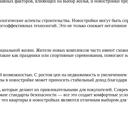
 главных факторов, влияющих на выбор жилья, и новостройки пр
логические аспекты строительства. Новостройки могут быть сп
ргоэффективных технологий. Это не только снижает негативное 
социальной жизни. Жители новых комплексов часто имеют схожи
акие как праздники или спортивные соревнования, помогают на
й возможностью. С ростом цен на недвижимость и увеличением 
ры в новостройке может приносить стабильный доход благодаря 
 которые делают их привлекательными для покупателей. Совре
окие стандарты безопасности — все это создает комфортные усл
 что квартиры в новостройках являются отличным выбором для т