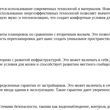
тся использование современных технологий и материалов. Новые 
спользование энергоэффективных технологий позволяет значите
ую звуко- и теплоизоляцию, что создает комфортные условия д
ианты планировок по сравнению с вторичным жильем. Это позво
сть перепланировки дает шанс создать уникальное пространство
ориях с развитой инфраструктурой. Это может включать в себя
е условия для жизни и способствует развитию местного сообщес
деленные гарантии от застройщиков. Это может включать в себя
е ввода здания в эксплуатацию. Такие гарантии дают увереннос
емами безопасности, такими как видеонаблюдение, контроль до