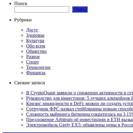
Поиск
Поиск
Рубрики
Досуг
Здоровье
Культура
Обо всем
Общество
Разное
Спорт
Технологии
Финансы
Свежие записи
В CryptoQuant заявили о снижении активности в се
Руководство для инвесторов: 5 лучших альткойнов 
Кризис ликвидности в DeFi: можно ли создать уст
Сотрудник ФРС назвал стейблкоины новым способ
Сложность майнинга биткоина сократилась на 3,15
Предложение Arbitrum об инвестициях в ETH вызы
Электромобиль Geely EX5: объявлены цены в Росс