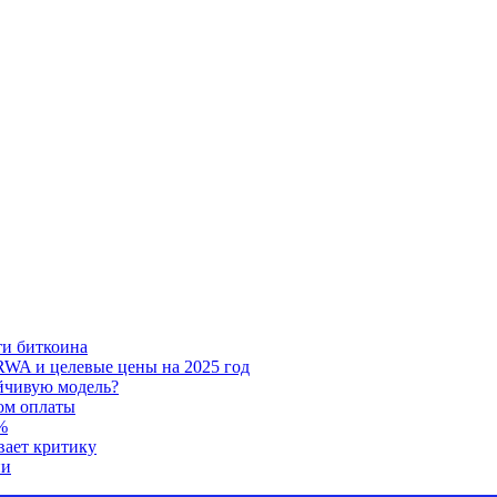
ти биткоина
RWA и целевые цены на 2025 год
ойчивую модель?
ом оплаты
%
вает критику
ии