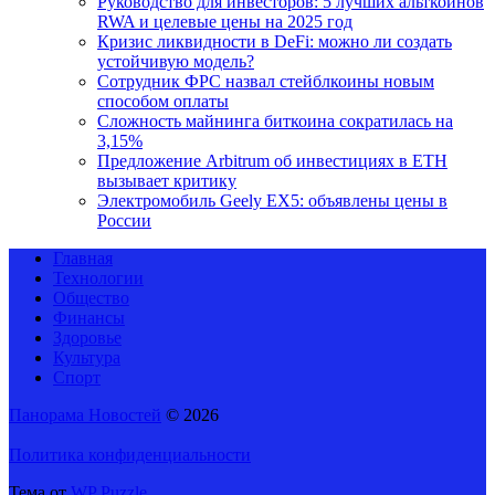
Руководство для инвесторов: 5 лучших альткойнов
RWA и целевые цены на 2025 год
Кризис ликвидности в DeFi: можно ли создать
устойчивую модель?
Сотрудник ФРС назвал стейблкоины новым
способом оплаты
Сложность майнинга биткоина сократилась на
3,15%
Предложение Arbitrum об инвестициях в ETH
вызывает критику
Электромобиль Geely EX5: объявлены цены в
России
Главная
Технологии
Общество
Финансы
Здоровье
Культура
Спорт
Панорама Новостей
© 2026
Политика конфиденциальности
Тема от
WP Puzzle