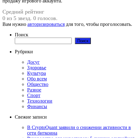
продажу игрового аккаунта.
Средний рейтинг
0 из 5 звезд. 0 голосов.
Вам нужно
авторизироваться
для того, чтобы проголосовать.
Поиск
Поиск
Рубрики
Досуг
Здоровье
Культура
Обо всем
Общество
Разное
Спорт
Технологии
Финансы
Свежие записи
В CryptoQuant заявили о снижении активности в
сети биткоина