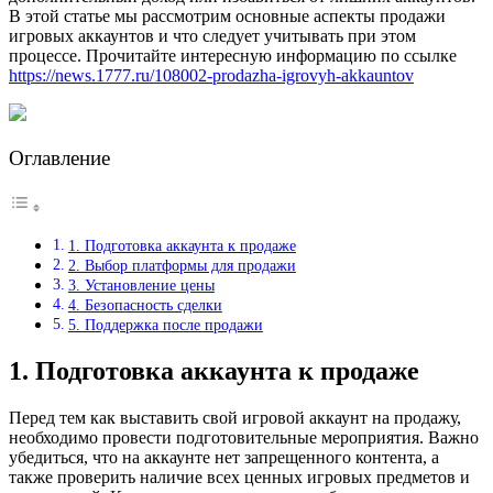
В этой статье мы рассмотрим основные аспекты продажи
игровых аккаунтов и что следует учитывать при этом
процессе. Прочитайте интересную информацию по ссылке
https://news.1777.ru/108002-prodazha-igrovyh-akkauntov
Оглавление
1. Подготовка аккаунта к продаже
2. Выбор платформы для продажи
3. Установление цены
4. Безопасность сделки
5. Поддержка после продажи
1. Подготовка аккаунта к продаже
Перед тем как выставить свой игровой аккаунт на продажу,
необходимо провести подготовительные мероприятия. Важно
убедиться, что на аккаунте нет запрещенного контента, а
также проверить наличие всех ценных игровых предметов и