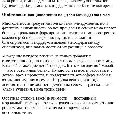
Аскеровой, и многодетной матерью, бизнесвумен Ульяной
Рудзевич, разбираемся, как поддерживать себя и не выгореть.
Особенности эмоциональной нагрузки многодетных мам
Многодетность требует не только тайм-менеджмента, но и
фуллтайм включенности во все процессы в семьи: мама играет
большую роль как в формировании психики и мировоззрения
каждого ребенка в отдельности, так и в создании
благоприятной и поддерживающей атмосферы между
сиблингами, вне зависимости от их разницы в возрасте.
«Рождение каждого ребенка не только добавляет
ответственности, но и открывает новые ресурсы в нас самих.
В нашей семье трое детей-погодок. Быть многодетной мамой
— это постоянный баланс. Нужно успеть все: и работать, и с
детьми время провести, и поддерживать атмосферу любви и
взаимопонимания в семье. Нагрузка велика, и иногда
действительно не хватает времени на себя», — рассказывает
Ульяна Рудзевич, мама троих детей.
Обратная сторона такой значимости — постоянный
моральный перегруз, потеря ощущения своей значимости вне
роли мамы, а также вечная нехватка времени на
восстановление.