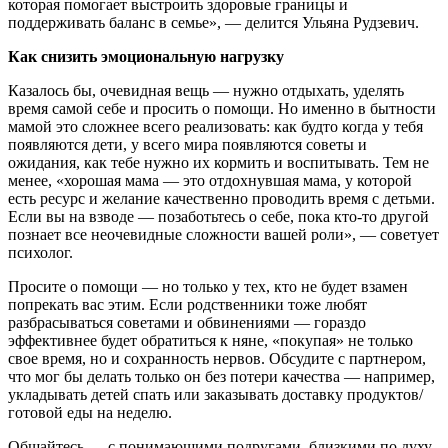
которая помогает выстроить здоровые границы и
поддерживать баланс в семье», — делится Ульяна Рудзевич.
Как снизить эмоциональную нагрузку
Казалось бы, очевидная вещь — нужно отдыхать, уделять
время самой себе и просить о помощи. Но именно в бытности
мамой это сложнее всего реализовать: как будто когда у тебя
появляются дети, у всего мира появляются советы и
ожидания, как тебе нужно их кормить и воспитывать. Тем не
менее, «хорошая мама — это отдохнувшая мама, у которой
есть ресурс и желание качественно проводить время с детьми.
Если вы на взводе — позаботьтесь о себе, пока кто-то другой
познает все неочевидные сложности вашей роли», — советует
психолог.
Просите о помощи — но только у тех, кто не будет взамен
попрекать вас этим. Если родственники тоже любят
разбрасываться советами и обвинениями — гораздо
эффективнее будет обратиться к няне, «покупая» не только
свое время, но и сохранность нервов. Обсудите с партнером,
что мог бы делать только он без потери качества — например,
укладывать детей спать или заказывать доставку продуктов/
готовой еды на неделю.
Общайтесь — с понимающими подругами, близкими по духу