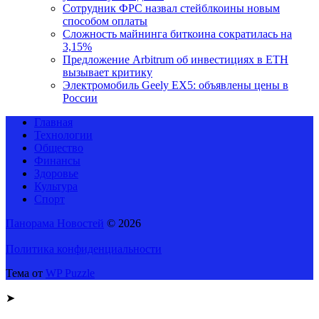
Сотрудник ФРС назвал стейблкоины новым
способом оплаты
Сложность майнинга биткоина сократилась на
3,15%
Предложение Arbitrum об инвестициях в ETH
вызывает критику
Электромобиль Geely EX5: объявлены цены в
России
Главная
Технологии
Общество
Финансы
Здоровье
Культура
Спорт
Панорама Новостей
© 2026
Политика конфиденциальности
Тема от
WP Puzzle
➤