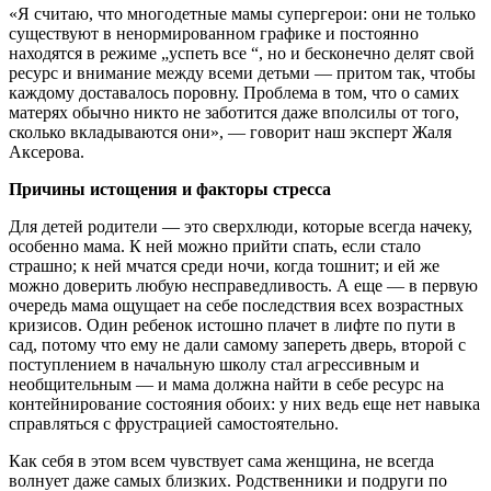
«Я считаю, что многодетные мамы супергерои: они не только
существуют в ненормированном графике и постоянно
находятся в режиме „успеть все “, но и бесконечно делят свой
ресурс и внимание между всеми детьми — притом так, чтобы
каждому доставалось поровну. Проблема в том, что о самих
матерях обычно никто не заботится даже вполсилы от того,
сколько вкладываются они», — говорит наш эксперт Жаля
Аксерова.
Причины истощения и факторы стресса
Для детей родители — это сверхлюди, которые всегда начеку,
особенно мама. К ней можно прийти спать, если стало
страшно; к ней мчатся среди ночи, когда тошнит; и ей же
можно доверить любую несправедливость. А еще — в первую
очередь мама ощущает на себе последствия всех возрастных
кризисов. Один ребенок истошно плачет в лифте по пути в
сад, потому что ему не дали самому запереть дверь, второй с
поступлением в начальную школу стал агрессивным и
необщительным — и мама должна найти в себе ресурс на
контейнирование состояния обоих: у них ведь еще нет навыка
справляться с фрустрацией самостоятельно.
Как себя в этом всем чувствует сама женщина, не всегда
волнует даже самых близких. Родственники и подруги по