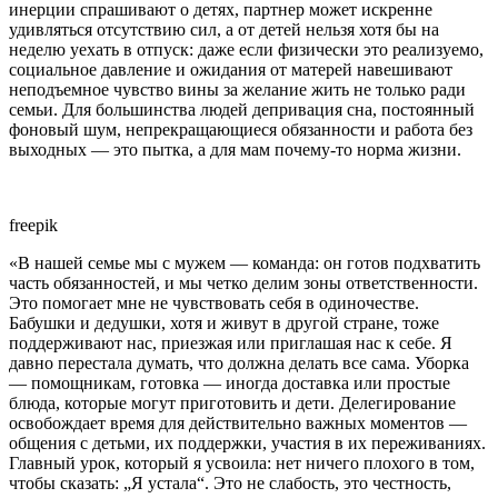
инерции спрашивают о детях, партнер может искренне
удивляться отсутствию сил, а от детей нельзя хотя бы на
неделю уехать в отпуск: даже если физически это реализуемо,
социальное давление и ожидания от матерей навешивают
неподъемное чувство вины за желание жить не только ради
семьи. Для большинства людей депривация сна, постоянный
фоновый шум, непрекращающиеся обязанности и работа без
выходных — это пытка, а для мам почему-то норма жизни.
freepik
«В нашей семье мы с мужем — команда: он готов подхватить
часть обязанностей, и мы четко делим зоны ответственности.
Это помогает мне не чувствовать себя в одиночестве.
Бабушки и дедушки, хотя и живут в другой стране, тоже
поддерживают нас, приезжая или приглашая нас к себе. Я
давно перестала думать, что должна делать все сама. Уборка
— помощникам, готовка — иногда доставка или простые
блюда, которые могут приготовить и дети. Делегирование
освобождает время для действительно важных моментов —
общения с детьми, их поддержки, участия в их переживаниях.
Главный урок, который я усвоила: нет ничего плохого в том,
чтобы сказать: „Я устала“. Это не слабость, это честность,