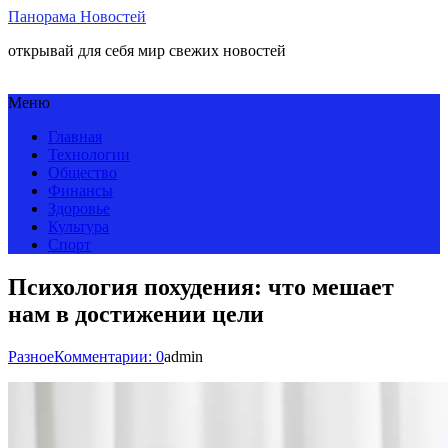
Панорама Новостей
открывай для себя мир свежих новостей
Меню
Главная
Технологии
Общество
Финансы
Здоровье
Культура
Спорт
Психология похудения: что мешает
нам в достижении цели
Разное
Комментарии: 0
admin