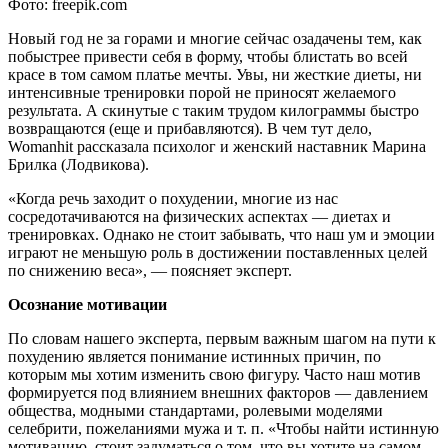
Фото: freepik.com
Новый год не за горами и многие сейчас озадачены тем, как
побыстрее привести себя в форму, чтобы блистать во всей
красе в том самом платье мечты. Увы, ни жесткие диеты, ни
интенсивные тренировки порой не приносят желаемого
результата. А скинутые с таким трудом килограммы быстро
возвращаются (еще и прибавляются). В чем тут дело,
Womanhit рассказала психолог и женский наставник Марина
Брилка (Лодвикова).
«Когда речь заходит о похудении, многие из нас
сосредотачиваются на физических аспектах — диетах и
тренировках. Однако не стоит забывать, что наш ум и эмоции
играют не меньшую роль в достижении поставленных целей
по снижению веса», — поясняет эксперт.
Осознание мотивации
По словам нашего эксперта, первым важным шагом на пути к
похудению является понимание истинных причин, по
которым мы хотим изменить свою фигуру. Часто наш мотив
формируется под влиянием внешних факторов — давлением
общества, модными стандартами, ролевыми моделями
селебрити, пожеланиями мужа и т. п. «Чтобы найти истинную
мотивацию, стоит задуматься о том, что вы хотите на самом