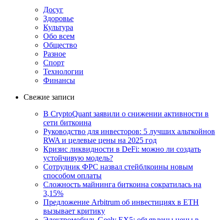
Досуг
Здоровье
Культура
Обо всем
Общество
Разное
Спорт
Технологии
Финансы
Свежие записи
В CryptoQuant заявили о снижении активности в
сети биткоина
Руководство для инвесторов: 5 лучших альткойнов
RWA и целевые цены на 2025 год
Кризис ликвидности в DeFi: можно ли создать
устойчивую модель?
Сотрудник ФРС назвал стейблкоины новым
способом оплаты
Сложность майнинга биткоина сократилась на
3,15%
Предложение Arbitrum об инвестициях в ETH
вызывает критику
Электромобиль Geely EX5: объявлены цены в