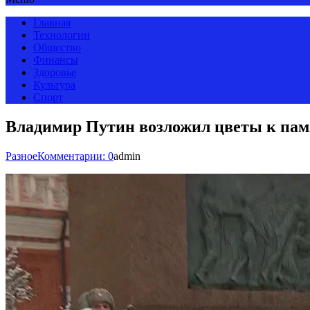
Главная
Технологии
Общество
Финансы
Здоровье
Культура
Спорт
Владимир Путин возложил цветы к па
Разное
Комментарии: 0
admin