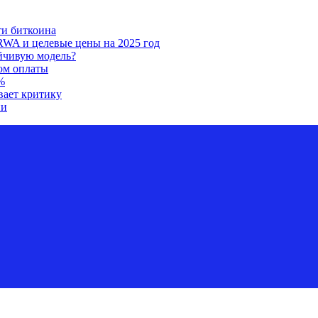
ти биткоина
RWA и целевые цены на 2025 год
ойчивую модель?
ом оплаты
%
вает критику
ии