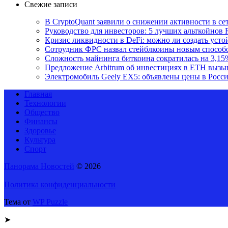
Свежие записи
В CryptoQuant заявили о снижении активности в се
Руководство для инвесторов: 5 лучших альткойнов 
Кризис ликвидности в DeFi: можно ли создать уст
Сотрудник ФРС назвал стейблкоины новым способ
Сложность майнинга биткоина сократилась на 3,15
Предложение Arbitrum об инвестициях в ETH вызы
Электромобиль Geely EX5: объявлены цены в Росс
Главная
Технологии
Общество
Финансы
Здоровье
Культура
Спорт
Панорама Новостей
© 2026
Политика конфиденциальности
Тема от
WP Puzzle
➤