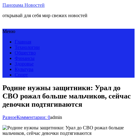
Панорама Новостей
открывай для себя мир свежих новостей
Меню
Главная
Технологии
Общество
Финансы
Здоровье
Культура
Спорт
Родине нужны защитники: Урал до
СВО рожал больше мальчиков, сейчас
девочки подтягиваются
Разное
Комментарии: 0
admin