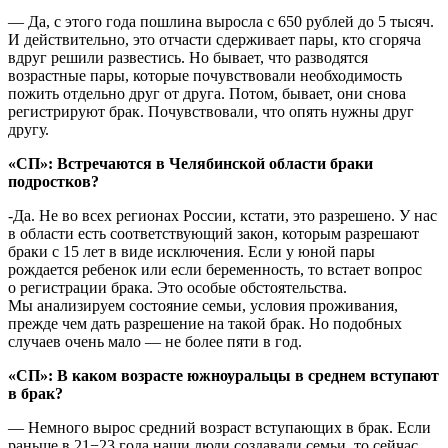
— Да, с этого года пошлина выросла с 650 рублей до 5 тысяч.
И действительно, это отчасти сдерживает пары, кто сгоряча
вдруг решили развестись. Но бывает, что разводятся
возрастные пары, которые почувствовали необходимость
пожить отдельно друг от друга. Потом, бывает, они снова
регистрируют брак. Почувствовали, что опять нужны друг
другу.
«СП»: Встречаются в Челябинской области браки
подростков?
-Да. Не во всех регионах России, кстати, это разрешено. У нас
в области есть соответствующий закон, которым разрешают
браки с 15 лет в виде исключения. Если у юной пары
рождается ребенок или если беременность, то встает вопрос
о регистрации брака. Это особые обстоятельства.
Мы анализируем состояние семьи, условия проживания,
прежде чем дать разрешение на такой брак. Но подобных
случаев очень мало — не более пяти в год.
«СП»: В каком возрасте южноуральцы в среднем вступают
в брак?
— Немного вырос средний возраст вступающих в брак. Если
раньше в 21−23 года наши люди создавали семьи, то сейчас