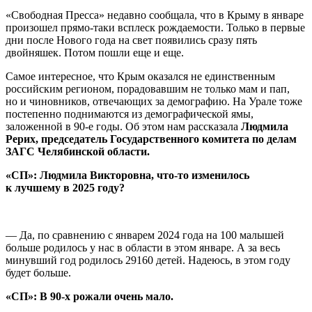
«Свободная Пресса» недавно сообщала, что в Крыму в январе
произошел прямо-таки всплеск рождаемости. Только в первые
дни после Нового года на свет появились сразу пять
двойняшек. Потом пошли еще и еще.
Самое интересное, что Крым оказался не единственным
российским регионом, порадовавшим не только мам и пап,
но и чиновников, отвечающих за демографию. На Урале тоже
постепенно поднимаются из демографической ямы,
заложенной в 90-е годы. Об этом нам рассказала
Людмила
Рерих, п
редседатель Государственного комитета по делам
ЗАГС Челябинской области.
«СП»: Людмила Викторовна, что-то изменилось
к лучшему в 2025 году?
— Да, по сравнению с январем 2024 года на 100 малышей
больше родилось у нас в области в этом январе. А за весь
минувший год родилось 29160 детей. Надеюсь, в этом году
будет больше.
«СП»: В 90-х рожали очень мало.