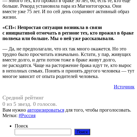
— Много тех, кто прожил в браке 50 лет, 60, есть те, кто еще
больше. Рекорд установила пара из Магнитогорска. Они
вместе уже 75 лет. И по сей день сохраняют активный образ
жизни.
«СП»: Непростая ситуация возникла в связи
с инициативой отмечать в регионе тех, кто прожил в браке
полвека или больше. Мы о ней уже
рассказывали.
— Да, не предполагали, что их так много окажется. Но это
трудно было просчитать изначально. Кстати, у пар, живущих
вместе долго, и дети потом тоже в браке живут долго,
не расходятся. Чаще на расторжение брака идут те, кто вырос
в неполных семьях. Понять и принять другого человека — тут
многое зависит от опыта родителей человека.
Источник
Средний рейтинг
0 из 5 звезд. 0 голосов.
Вам нужно
авторизироваться
для того, чтобы проголосовать.
Метки:
#Россия
Поиск
Поиск