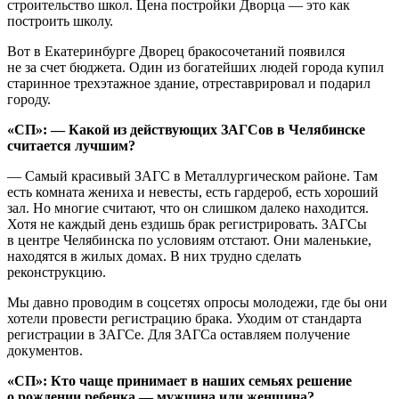
строительство школ. Цена постройки Дворца — это как
построить школу.
Вот в Екатеринбурге Дворец бракосочетаний появился
не за счет бюджета. Один из богатейших людей города купил
старинное трехэтажное здание, отреставрировал и подарил
городу.
«СП»: — Какой из действующих ЗАГСов в Челябинске
считается лучшим?
— Самый красивый ЗАГС в Металлургическом районе. Там
есть комната жениха и невесты, есть гардероб, есть хороший
зал. Но многие считают, что он слишком далеко находится.
Хотя не каждый день ездишь брак регистрировать. ЗАГСы
в центре Челябинска по условиям отстают. Они маленькие,
находятся в жилых домах. В них трудно сделать
реконструкцию.
Мы давно проводим в соцсетях опросы молодежи, где бы они
хотели провести регистрацию брака. Уходим от стандарта
регистрации в ЗАГСе. Для ЗАГСа оставляем получение
документов.
«СП»: Кто чаще принимает в наших семьях решение
о рождении ребенка — мужчина или женщина?