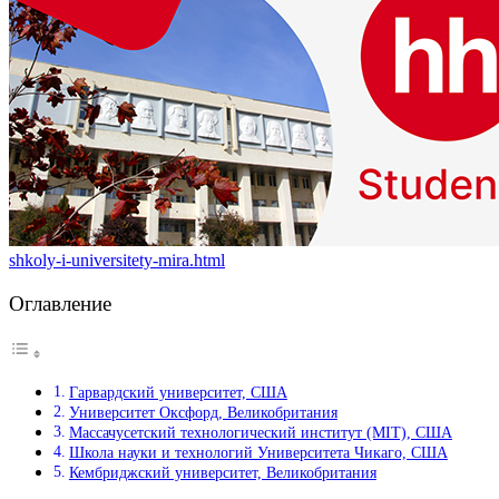
shkoly-i-universitety-mira.html
Оглавление
Гарвардский университет, США
Университет Оксфорд, Великобритания
Массачусетский технологический институт (MIT), США
Школа науки и технологий Университета Чикаго, США
Кембриджский университет, Великобритания