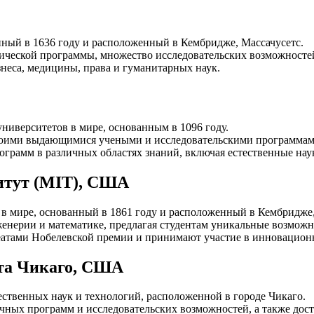
ный в 1636 году и расположенный в Кембридже, Массачусетс.
мической программы, множество исследовательских возможносте
неса, медицины, права и гуманитарных наук.
ниверситетов в мире, основанным в 1096 году.
своими выдающимися учеными и исследовательскими программам
грамм в различных областях знаний, включая естественные наук
итут (MIT), США
в мире, основанный в 1861 году и расположенный в Кембридже,
женерии и математике, предлагая студентам уникальные возможн
еатами Нобелевской премии и принимают участие в инновацион
та Чикаго, США
ественных наук и технологий, расположенной в городе Чикаго.
чных программ и исследовательских возможностей, а также дос