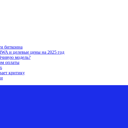
ти биткоина
RWA и целевые цены на 2025 год
ойчивую модель?
ом оплаты
%
вает критику
ии