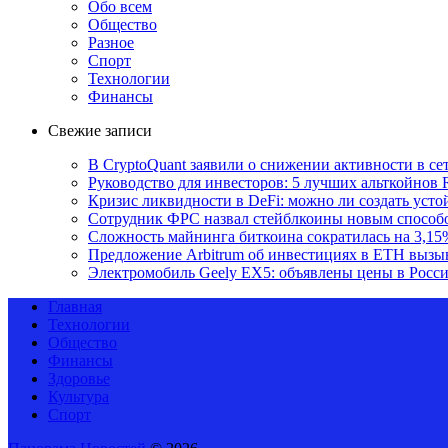
Обо всем
Общество
Разное
Спорт
Технологии
Финансы
Свежие записи
В CryptoQuant заявили о снижении активности в се
Руководство для инвесторов: 5 лучших альткойнов 
Кризис ликвидности в DeFi: можно ли создать уст
Сотрудник ФРС назвал стейблкоины новым способ
Сложность майнинга биткоина сократилась на 3,15
Предложение Arbitrum об инвестициях в ETH вызы
Электромобиль Geely EX5: объявлены цены в Росс
Главная
Технологии
Общество
Финансы
Здоровье
Культура
Спорт