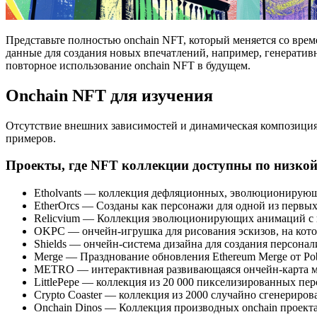
Представьте полностью onchain NFT, который меняется со врем
данные для создания новых впечатлений, например, генеративн
повторное использование onchain NFT в будущем.
Onchain NFT для изучения
Отсутствие внешних зависимостей и динамическая композиция 
примеров.
Проекты, где NFT коллекции доступны по низкой
Etholvants — коллекция дефляционных, эволюционирующ
EtherOrcs — Созданы как персонажи для одной из первых
Relicvium — Коллекция эволюционирующих анимаций с 
OKPC — ончейн-игрушка для рисования эскизов, на кото
Shields — ончейн-система дизайна для создания персона
Merge — Празднование обновления Ethereum Merge от Pob
METRO — интерактивная развивающаяся ончейн-карта м
LittlePepe — коллекция из 20 000 пикселизированных пе
Crypto Coaster — коллекция из 2000 случайно сгенериро
Onchain Dinos — Коллекция производных onchain проекта 