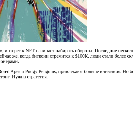
 интерес к NFT начинает набирать обороты. Последние несколь
Сейчас же, когда биткоин стремится к $100К, люди стали более с
ионерами.
Bored Apes и Pudgy Penguins, привлекают больше внимания. Но 
тоит. Нужна стратегия.