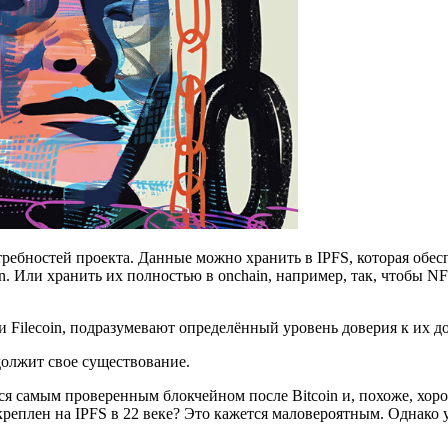
потребностей проекта. Данные можно хранить в IPFS, которая об
n. Или хранить их полностью в onchain, например, так, чтобы N
и Filecoin, подразумевают определённый уровень доверия к их д
должит свое существование.
ется самым проверенным блокчейном после Bitcoin и, похоже, хо
акреплен на IPFS в 22 веке? Это кажется маловероятным. Однако 
.