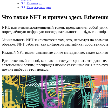
Криптоарт
Гиперскульптуры
Что такое NFT и причем здесь Ethereu
NFT, или невзаимозаменяемый токен, представляет собой уник
определённую цифровую последовательность — будь то изобра
Уникальность NFT заключается в том, что, несмотря на возмо
образом, NFT работает как цифровой сертификат собственност
Каждый NFT имеет связанные с ним метаданные, такие как изоб
Единственный способ, как вам не следует хранить эти данные, 
автономный режим, превращая любые связанные NFT в по сути пу
другие выберут этот подход.