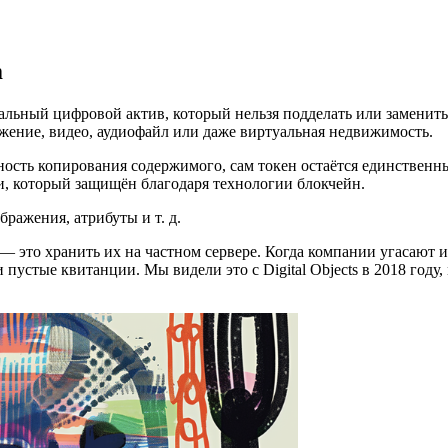
m
альный цифровой актив, который нельзя подделать или заменит
жение, видео, аудиофайл или даже виртуальная недвижимость.
жность копирования содержимого, сам токен остаётся единстве
и, который защищён благодаря технологии блокчейн.
ражения, атрибуты и т. д.
— это хранить их на частном сервере. Когда компании угасают и
стые квитанции. Мы видели это с Digital Objects в 2018 году, 