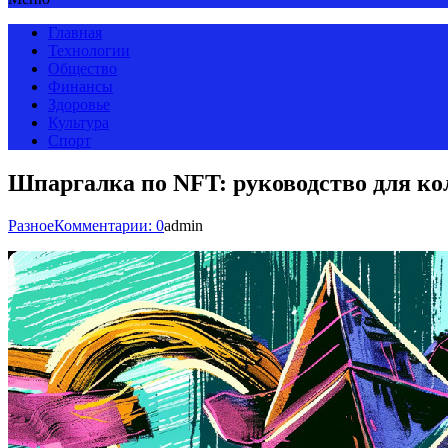
Главная
Технологии
Общество
Финансы
Здоровье
Культура
Спорт
Шпаргалка по NFT: руководство для к
Разное
Комментарии: 0
admin