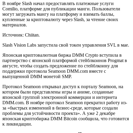
В ноябре Slash начал предоставлять платежные услуги
Comilio, платформе для публикации манги. Пользователи
могут загружать мангу на платформу и взимать баллы,
купленные за криптовалюту через Slash, за чтение своих
материалов.
Источник: Chiitan.
Slash Vision Labs запустила свой токен управления SVL в мае.
Японская криптовалютная биржа DMM Crypto вступила в
партнерство с японской платформой стейблкоинов Progmat в
августе, чтобы создать предложение по стейблкоину для
поддержки протокола Seamoon DMM.com вместе с
выпущенной DMM монетой SMP.
Протокол Seamoon открывал доступ к порталу Seamoon, на
котором были представлены игры и аниме, созданные
японской группой электронной коммерции и интернета
DMM.com. В ноябре протокол Seamoon прекратил работу из-
за «быстрых изменений в бизнес-среде, которые создали
проблемы для устойчивости проекта». А уже 2 декабре
японская криптобиржа DMM Bitcoin сообщила, что готовится
к ликвидации.