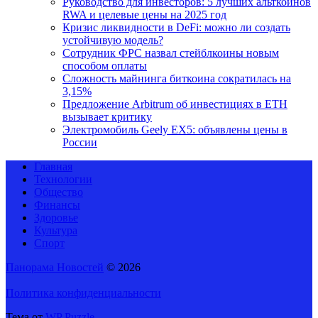
Руководство для инвесторов: 5 лучших альткойнов
RWA и целевые цены на 2025 год
Кризис ликвидности в DeFi: можно ли создать
устойчивую модель?
Сотрудник ФРС назвал стейблкоины новым
способом оплаты
Сложность майнинга биткоина сократилась на
3,15%
Предложение Arbitrum об инвестициях в ETH
вызывает критику
Электромобиль Geely EX5: объявлены цены в
России
Главная
Технологии
Общество
Финансы
Здоровье
Культура
Спорт
Панорама Новостей
© 2026
Политика конфиденциальности
Тема от
WP Puzzle