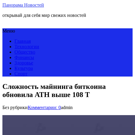
Панорама Новостей
открывай для себя мир свежих новостей
Меню
Главная
Технологии
Общество
Финансы
Здоровье
Культура
Спорт
Сложность майнинга биткоина
обновила АТН выше 108 Т
Без рубрики
Комментарии: 0
admin