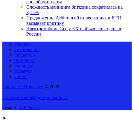
способом оплаты
Сложность майнинга биткоина сократилась на
3,15%
Предложение Arbitrum об инвестициях в ETH
вызывает критику
Электромобиль Geely EX5: объявлены цены в
России
Главная
Технологии
Общество
Финансы
Здоровье
Культура
Спорт
Панорама Новостей
© 2026
Политика конфиденциальности
Тема от
WP Puzzle
➤