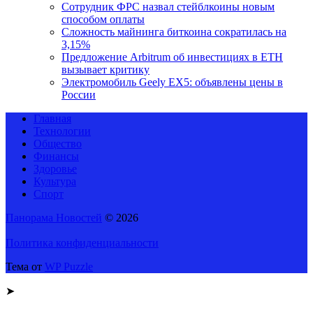
Сотрудник ФРС назвал стейблкоины новым
способом оплаты
Сложность майнинга биткоина сократилась на
3,15%
Предложение Arbitrum об инвестициях в ETH
вызывает критику
Электромобиль Geely EX5: объявлены цены в
России
Главная
Технологии
Общество
Финансы
Здоровье
Культура
Спорт
Панорама Новостей
© 2026
Политика конфиденциальности
Тема от
WP Puzzle
➤