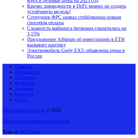
RWA и целевые цены на 2025 год
Кризис ликвидности в DeFi: можно ли создать
устойчивую модель?
Сотрудник ФРС назвал стейблкоины новым
способом оплаты
Сложность майнинга биткоина сократилась на
3,15%
Предложение Arbitrum об инвестициях в ETH
вызывает критику
Электромобиль Geely EX5: объявлены цены в
России
Главная
Технологии
Общество
Финансы
Здоровье
Культура
Спорт
Панорама Новостей
© 2026
Политика конфиденциальности
Тема от
WP Puzzle