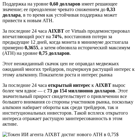
Поддержка на уровне
0,60 долларов
имеет решающее
значение; ее преодоление чревато снижением до
0,33
доллара
, в то время как устойчивая поддержка может
привести к новым ATH.
За последние 24 часа
AIXBT
от Virtuals продемонстрировал
впечатляющий рост на
74%
, восстановив потери за
предыдущие 12 дней, когда монета в минимуме достxигала
примерно
0,3655
, а затем обновила исторический максимум
(ATH) на уровне
0,75 долларов
.
Этот неожиданный скачок цен не оправдал медвежьих
ожиданий многих трейдеров, подчеркнув растущий интерес к
этому альткоину. Показатели роста и интерес рынка
За последние 24 часа
открытый интерес
к
AIXBT
вырос
более чем вдвое — с
73 до 154 миллионов долларов
. Этот
значительный прирост свидетельствует о привлечении все
большего внимания со стороны участников рынка, поскольку
альткоин набирает обороты как среди трейдеров, так и
институциональных инвесторов. Такой всплеск открытого
интереса отражает растущую заинтересованность в этом
активе.