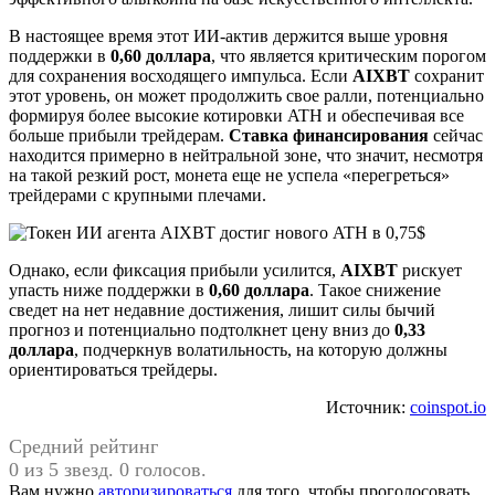
В настоящее время этот ИИ-актив держится выше уровня
поддержки в
0,60 доллара
, что является критическим порогом
для сохранения восходящего импульса. Если
AIXBT
сохранит
этот уровень, он может продолжить свое ралли, потенциально
формируя более высокие котировки ATH и обеспечивая все
больше прибыли трейдерам.
Ставка финансирования
сейчас
находится примерно в нейтральной зоне, что значит, несмотря
на такой резкий рост, монета еще не успела «перегреться»
трейдерами с крупными плечами.
Однако, если фиксация прибыли усилится,
AIXBT
рискует
упасть ниже поддержки в
0,60 доллара
. Такое снижение
сведет на нет недавние достижения, лишит силы бычий
прогноз и потенциально подтолкнет цену вниз до
0,33
доллара
, подчеркнув волатильность, на которую должны
ориентироваться трейдеры.
Источник:
coinspot.io
Средний рейтинг
0 из 5 звезд. 0 голосов.
Вам нужно
авторизироваться
для того, чтобы проголосовать.