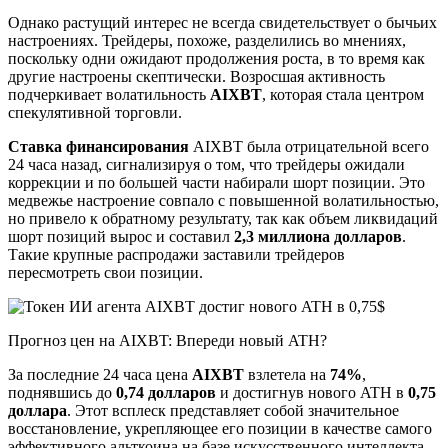
Однако растущий интерес не всегда свидетельствует о бычьих
настроениях. Трейдеры, похоже, разделились во мнениях,
поскольку одни ожидают продолжения роста, в то время как
другие настроены скептически. Возросшая активность
подчеркивает волатильность
AIXBT
, которая стала центром
спекулятивной торговли.
Ставка финансирования
AIXBT была отрицательной всего
24 часа назад, сигнализируя о том, что трейдеры ожидали
коррекции и по большей части набирали шорт позиции. Это
медвежье настроение совпало с повышенной волатильностью,
но привело к обратному результату, так как объем ликвидаций
шорт позиций вырос и составил
2,3 миллиона долларов
.
Такие крупные распродажи заставили трейдеров
пересмотреть свои позиции.
Прогноз цен на AIXBT: Впереди новый ATH?
За последние 24 часа цена
AIXBT
взлетела на
74%
,
поднявшись до
0,74 долларов
и достигнув нового ATH в
0,75
доллара
. Этот всплеск представляет собой значительное
восстановление, укрепляющее его позиции в качестве самого
эффективного альткоина на базе искусственного интеллекта.