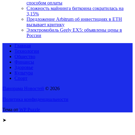
способом оплаты
Сложность майнинга биткоина сократилась на
3,15%
Предложение Arbitrum об инвестициях в ETH
вызывает критику
Электромобиль Geely EX5: объявлены цены в
России
Главная
Технологии
Общество
Финансы
Здоровье
Культура
Спорт
Панорама Новостей
© 2026
Политика конфиденциальности
Тема от
WP Puzzle
➤