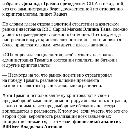
избрания
Дональда Трампа
президентом США и ожиданий,
что его администрация будет дружественной по отношению
к криптовалютам, пишет Reuters.
По словам главы отдела валютной стратегии на азиатском
рынке инвестбанка RBC Capital Markets
Элвина Тана
, сложно
уловить справедливую стоимость биткоина. Поэтому, когда
настроения вокруг криптовалют позитивны, он становится
более привлекательным, чем другие классы активов.
«СП» опросила специалистов, чтобы узнать, насколько
администрация Трампа в состоянии повлиять на биткоин
и другие криптовалюты.
— Несмотря на то, что рынок позитивно отреагировал
на победу Трампа, реальное влияние президента
на криптовалютный рынок довольно ограничено.
Хотя Трамп и использовал тему криптовалют в своей
предвыборной кампании, демонстрируя лояльность к отрасли,
важно понимать, что предвыборные обещания не всегда
воплощаются в реальность. К тому же, если учесть, что это его
второй срок, вероятность реализации всех заявленных
инициатив снижается, — отмечает
финансовый аналитик
BitRiver Владислав Антонов.