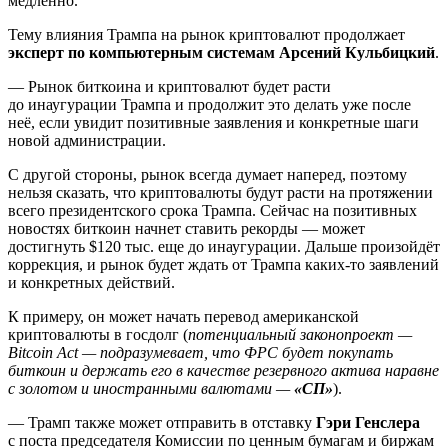
медленно.
Тему влияния Трампа на рынок криптовалют продолжает
эксперт по компьютерным системам Арсений Кульбицкий
.
— Рынок биткоина и криптовалют будет расти
до инаугурации Трампа и продолжит это делать уже после
неё, если увидит позитивные заявления и конкретные шаги
новой администрации.
С другой стороны, рынок всегда думает наперед, поэтому
нельзя сказать, что криптовалюты будут расти на протяжении
всего президентского срока Трампа. Сейчас на позитивных
новостях биткоин начнет ставить рекорды — может
достигнуть $120 тыс. еще до инаугурации. Дальше произойдёт
коррекция, и рынок будет ждать от Трампа каких-то заявлений
и конкретных действий.
К примеру, он может начать перевод американской
криптовалюты в госдолг (
потенциальный законопроект —
Bitcoin Act — подразумевает, что ФРС будет покупать
биткоин и держать его в качестве резервного актива наравне
с золотом и иностранными валютами —
«СП»
).
— Трамп также может отправить в отставку
Гэри Генслера
с поста председателя Комиссии по ценным бумагам и биржам