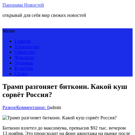
Панорама Новостей
открывай для себя мир свежих новостей
Меню
Главная
Технологии
Общество
Финансы
Здоровье
Культура
Спорт
Трамп разгоняет биткоин. Какой куш
сорвёт Россия?
Разное
Комментарии: 0
admin
Биткоин взлетел до максимума, превысив $92 тыс. вечером
13 ноября. Это происходит на фоне ажиотажа на рынке после