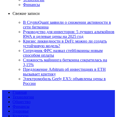
Финансы
Свежие записи
В CryptoQuant заявили о снижении активности в
сети биткоина
Руководство для инвесторов: 5 лучших альткойнов
RWA и целевые цены на 2025 год
Кризис ликвидности в DeFi: можно ли создать
устойчивую модель?
Сотрудник ФРС назвал стейблкоины новым
способом оплаты
Сложность майнинга биткоина сократилась на
3,15%
Предложение Arbitrum об инвестициях в ETH
вызывает критику
Электромобиль Geely EX5: объявлены цены в
России
Главная
Технологии
Общество
Финансы
Здоровье
Культура