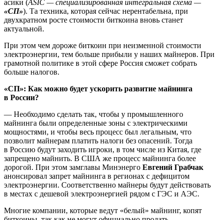
асики (
ASIC — специализированная интегральная схема —
«СП»
). Та техника, которая сейчас нерентабельна, при
двухкратном росте стоимости биткоина вновь станет
актуальной.
При этом чем дороже биткоин при неизменной стоимости
электроэнергии, тем больше прибыли у наших майнеров. При
грамотной политике в этой сфере Россия сможет собрать
больше налогов.
«СП»: Как можно будет ускорить развитие майнинга
в России?
— Необходимо сделать так, чтобы у промышленного
майнинга были определенные зоны с электрическими
мощностями, и чтобы весь процесс был легальным, что
позволит майнерам платить налоги без опасений. Тогда
в Россию будут заходить игроки, в том числе из Китая, где
запрещено майнить. В США же процесс майнинга более
дорогой. При этом замглавы Минэнерго
Евгений Грабчак
анонсировал запрет майнинга в регионах с дефицитом
электроэнергии. Соответственно майнеры будут действовать
в местах с дешевой электроэнергией рядом с ГЭС и АЭС.
Многие компании, которые ведут «белый» майнинг, копят
биткоины, так как не могут официально продать