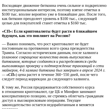
Восходящее движение биткоина очень сильное и подкреплено
институциональным интересом, поэтому взятие отметки в
$100 тыс. вполне вероятно уже в ближайшие дни. После того,
как биткоин преодолеет уровень в $100 тыс., следующей
целью для покупателей станет отметка в $160 тыс.
«СП»: Если криптовалюты будут расти в ближайшем
будущем, как это повлияет на Россию?
— Важно понимать, что рост криптовалют не будет
постоянным на протяжении всего срока президентства
Трампа. Согласно историческим данным, после халвинга
(
плановое сокращение количества вновь выпускаемых
биткоинов, которые создаются и распределяются среди
выполняющих проверку и подтверждение транзакций в сети
майнеров, 4-й халвинг биткоина был завершен в апреле 2024 г.
—
«СП»
) цена растет в течение 360−550 дней, после чего
следует период коррекции до следующего халвинга.
К тому же, Россия придерживается собственного курса
в отношении криптовалют, где ЦБ и Минфин занимают
консервативную позицию, не стремясь облегчать гражданам
доступ к высокорисковым операциям. Текущее
законодательство остается недоработанным и меняется