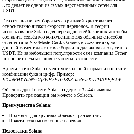
Это делает ее одной из самых перспективных сетей для
USDT.
Эта сеть позволяет бороться с критикой криптовалют
относительно низкой скорости переводов. В теории
использование Solana для переводов стейблкоинов могло бы
составить серьёзную конкуренцию для обычных способов
оплаты типа Visa/MasterCard. Однако, к сожалению, на
данный момент даже не все биржи поддерживают эту сеть в
USDT. Из-за небольшой популярности сама компания Tether
не спешит печатать новые монеты в этой сети.
Адреса в сети Solana имеют уникальный формат и состоят из
комбинации букв и цифр. Пример:
EXv5MHYVttbNwGf7WH7PT69Bb81t5eSwrXwTMNPFjE2W
Обычно адресf в сети Solana содержат 32-44 символа.
Проверить транзакции вы можете в Solscan.
Преимущества Solana:
Подходит для крупных объемов транзакций.
Практически мгновенные переводы.
Недостатки Solana