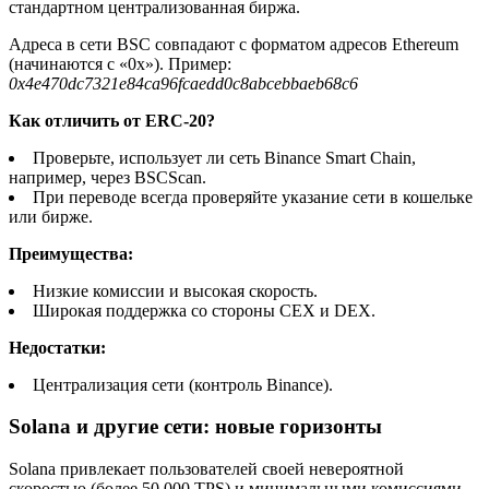
стандартном централизованная биржа.
Адреса в сети BSC совпадают с форматом адресов Ethereum
(начинаются с «0x»). Пример:
0x4e470dc7321e84ca96fcaedd0c8abcebbaeb68c6
Как отличить от ERC-20?
Проверьте, использует ли сеть Binance Smart Chain,
например, через BSCScan.
При переводе всегда проверяйте указание сети в кошельке
или бирже.
Преимущества:
Низкие комиссии и высокая скорость.
Широкая поддержка со стороны CEX и DEX.
Недостатки:
Централизация сети (контроль Binance).
Solana и другие сети: новые горизонты
Solana привлекает пользователей своей невероятной
скоростью (более 50,000 TPS) и минимальными комиссиями.