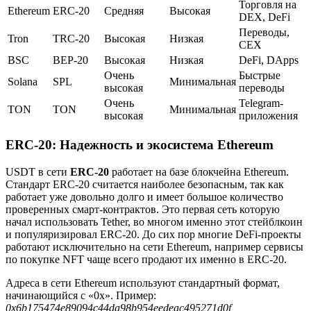
Торговля на
Ethereum
ERC-20
Средняя
Высокая
DEX, DeFi
Переводы,
Tron
TRC-20
Высокая
Низкая
CEX
BSC
BEP-20
Высокая
Низкая
DeFi, DApps
Очень
Быстрые
Solana
SPL
Минимальная
высокая
переводы
Очень
Telegram-
TON
TON
Минимальная
высокая
приложения
ERC-20: Надежность и экосистема Ethereum
USDT в сети
ERC-20
работает на базе блокчейна Ethereum.
Стандарт ERC-20 считается наиболее безопасным, так как
работает уже довольно долго и имеет большое количество
проверенных смарт-контрактов. Это первая сеть которую
начал использовать Tether, во многом именно этот стейблкоин
и популяризировал ERC-20. До сих пор многие DeFi-проекты
работают исключительно на сети Ethereum, например сервисы
по покупке NFT чаще всего продают их именно в ERC-20.
Адреса в сети Ethereum используют стандартный формат,
начинающийся с «0x». Пример:
0x6b175474e89094c44da98b954eedeac495271d0f