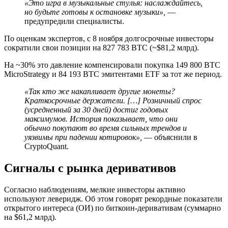
«Это игра в музыкальные стулья: наслаждайтесь,
но будьте готовы к остановке музыки»,
—
предупредили специалисты.
По оценкам экспертов, с 8 ноября долгосрочные инвесторы
сократили свои позиции на 827 783 BTC (~$81,2 млрд).
На ~30% это давление компенсировали покупка 149 800 BTC
MicroStrategy и 84 193 BTC эмитентами ETF за тот же период.
«Так кто же накапливает другие монеты?
Краткосрочные держатели. […] Розничный спрос
(усредненный за 30 дней) достиг годовых
максимумов. История показывает, что они
обычно покупают во время сильных трендов и
уязвимы при падении котировок»,
— объяснили в
CryptoQuant.
Сигналы с рынка деривативов
Согласно наблюдениям, мелкие инвесторы активно
используют леверидж. Об этом говорят рекордные показатели
открытого интереса (ОИ) по биткоин-деривативам (суммарно
на $61,2 млрд).