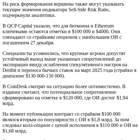
На риск формирования вершины также могут указывать
текущие значения индикатора Sell-Side Risk Ratio,
подчеркнули аналитики.
В QCP Capital указали, что для биткоина и Ethereum
ключевыми остаются отметки в $100 000 и $4000. Они
совпадают со страйками опционов с наибольшим ОИ с
погашением 27 декабря.
Специалисты усомнились, что крупные игроки допустят
устойчивый выход выше указанных сопротивлений до
экспирации ввиду ослабления спекулятивного настроя на
Deribit и переноса бычьих ставок на март 2025 года (страйки в
диапазоне $130 000-150 000).
В CoinDesk смотрят на ситуацию более оптимистично. В
издании считают, что потенциальное сопротивление
сформировано на отметке в $120 000, где ОИ достиг $1,94
млрд.
На момент публикации контракт со страйком $100 000
являлся вторым по популярности с ОИ в $1,8 млрд. За ним
следовал колл-опцион с ценой исполнения в $110 000 и ОИ на
$1,68 млрд.