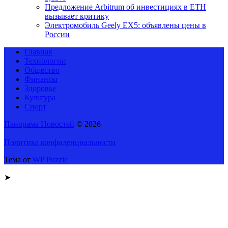
Предложение Arbitrum об инвестициях в ETH
вызывает критику
Электромобиль Geely EX5: объявлены цены в
России
Главная
Технологии
Общество
Финансы
Здоровье
Культура
Спорт
Панорама Новостей
© 2026
Политика конфиденциальности
Тема от
WP Puzzle
➤