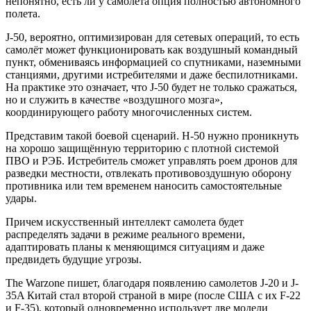
непонятно, есть ли у самолета опция полностью автономного
полета.
J-50, вероятно, оптимизирован для сетевых операций, то есть
самолёт может функционировать как воздушный командный
пункт, обмениваясь информацией со спутниками, наземными
станциями, другими истребителями и даже беспилотниками.
На практике это означает, что J-50 будет не только сражаться,
но и служить в качестве «воздушного мозга»,
координирующего работу многочисленных систем.
Представим такой боевой сценарий. H-50 нужно проникнуть
на хорошо защищённую территорию с плотной системой
ПВО и РЭБ. Истребитель сможет управлять роем дронов для
разведки местности, отвлекать противовоздушную оборону
противника или тем временем наносить самостоятельные
удары.
Причем искусственный интеллект самолета будет
распределять задачи в режиме реального времени,
адаптировать планы к меняющимся ситуациям и даже
предвидеть будущие угрозы.
The Warzone пишет, благодаря появлению самолетов J-20 и J-
35A Китай стал второй страной в мире (после США с их F-22
и F-35), который одновременно использует две модели