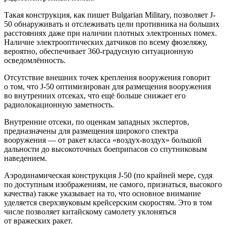
Такая конструкция, как пишет Bulgarian Military, позволяет J-
50 обнаруживать и отслеживать цели противника на больших
расстояниях даже при наличии плотных электронных помех.
Наличие электрооптических датчиков по всему фюзеляжу,
вероятно, обеспечивает 360-градусную ситуационную
осведомлённость.
Отсутствие внешних точек крепления вооружения говорит
о том, что J-50 оптимизирован для размещения вооружения
во внутренних отсеках, что ещё больше снижает его
радиолокационную заметность.
Внутренние отсеки, по оценкам западных экспертов,
предназначены для размещения широкого спектра
вооружения — от ракет класса «воздух-воздух» большой
дальности до высокоточных боеприпасов со спутниковым
наведением.
Аэродинамическая конструкция J-50 (по крайней мере, судя
по доступным изображениям, не самого, признаться, высокого
качества) также указывает на то, что основное внимание
уделяется сверхзвуковым крейсерским скоростям. Это в том
числе позволяет китайскому самолету уклоняться
от вражеских ракет.