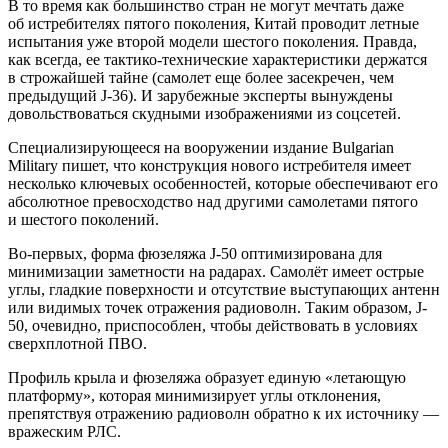
В то время как большинство стран не могут мечтать даже
об истребителях пятого поколения, Китай проводит летные
испытания уже второй модели шестого поколения. Правда,
как всегда, ее тактико-технические характеристики держатся
в строжайшей тайне (самолет еще более засекречен, чем
предыдущий J-36). И зарубежные эксперты вынуждены
довольствоваться скудными изображениями из соцсетей.
Специализирующееся на вооружении издание Bulgarian
Military пишет, что конструкция нового истребителя имеет
несколько ключевых особенностей, которые обеспечивают его
абсолютное превосходство над другими самолетами пятого
и шестого поколений.
Во-первых, форма фюзеляжа J-50 оптимизирована для
минимизации заметности на радарах. Самолёт имеет острые
углы, гладкие поверхности и отсутствие выступающих антенн
или видимых точек отражения радиоволн. Таким образом, J-
50, очевидно, приспособлен, чтобы действовать в условиях
сверхплотной ПВО.
Профиль крыла и фюзеляжа образует единую «летающую
платформу», которая минимизирует углы отклонения,
препятствуя отражению радиоволн обратно к их источнику —
вражеским РЛС.