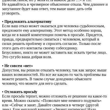
Не вдавайтесь в чрезмерное объяснение отказа. Чем длиннее и
запутаннее будет ваш ответ, тем выше шанс дать себя
уговорить.
• Предложить альтернативу
Если ваш отказ может оказаться для человека судьбоносным,
предложите ему альтернативу. Этот метод особенно хорош,
когда не в вашей компетенции помочь в просьбе. Придется,
правда, предварительно связаться с человеком, который в
силах решить проблему и спросить согласие. Только после
этого дать его контакты своему собеседнику.
Безусловно, никто не может заставить вас искать третье лицо.
Это сугубо ваша добрая воля.
• Не совсем «нет»
Допустим, вы решили отказать человеку, так как запрос выше
ваших возможностей. Но все же какую-то часть проблемы вы
можете решить. В таком случае доходчиво объясните
человеку, что можете для него сделать.
• Отложить просьбу
Если просьба терпит, можно отложить ее решение на какое-то
время. Можно сказать: «Позвольте мне немного подумать»
или «Сейчас я занят. Давайте свяжемся в четверг (другой
день). Еще неплохой вариант: «Звучит интересно! Надо