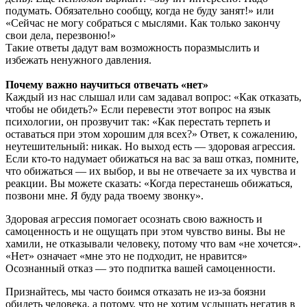
подумать. Обязательно сообщу, когда не буду занят!» или
«Сейчас не могу собраться с мыслями. Как только закончу
свои дела, перезвоню!»
Такие ответы дадут вам возможность поразмыслить и
избежать ненужного давления.
Почему важно научиться отвечать «нет»
Каждый из нас слышал или сам задавал вопрос: «Как отказать,
чтобы не обидеть?» Если перевести этот вопрос на язык
психологии, он прозвучит так: «Как перестать терпеть и
оставаться при этом хорошим для всех?» Ответ, к сожалению,
неутешительный: никак. Но выход есть — здоровая агрессия.
Если кто-то надумает обижаться на вас за ваш отказ, помните,
что обижаться — их выбор, и вы не отвечаете за их чувства и
реакции. Вы можете сказать: «Когда перестанешь обижаться,
позвони мне. Я буду рада твоему звонку».
Здоровая агрессия помогает осознать свою важность и
самоценность и не ощущать при этом чувство вины. Вы не
хамили, не отказывали человеку, потому что вам «не хочется».
«Нет» означает «мне это не подходит, не нравится»
Осознанный отказ — это подпитка вашей самоценности.
Признайтесь, мы часто боимся отказать не из-за боязни
обидеть человека, а потому, что не хотим услышать негатив в