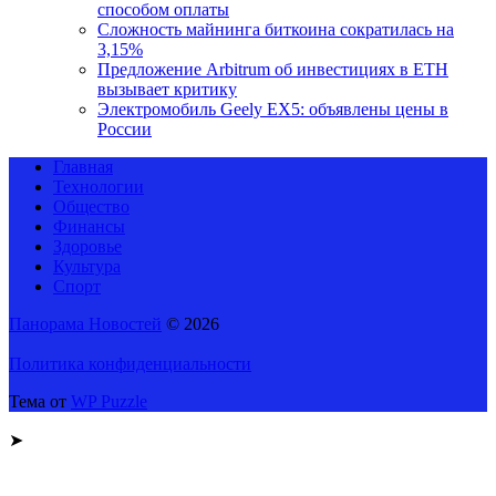
способом оплаты
Сложность майнинга биткоина сократилась на
3,15%
Предложение Arbitrum об инвестициях в ETH
вызывает критику
Электромобиль Geely EX5: объявлены цены в
России
Главная
Технологии
Общество
Финансы
Здоровье
Культура
Спорт
Панорама Новостей
© 2026
Политика конфиденциальности
Тема от
WP Puzzle
➤