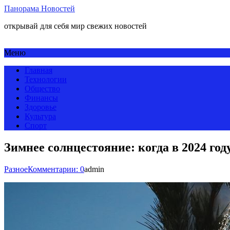
Панорама Новостей
открывай для себя мир свежих новостей
Меню
Главная
Технологии
Общество
Финансы
Здоровье
Культура
Спорт
Зимнее солнцестояние: когда в 2024 год
Разное
Комментарии: 0
admin