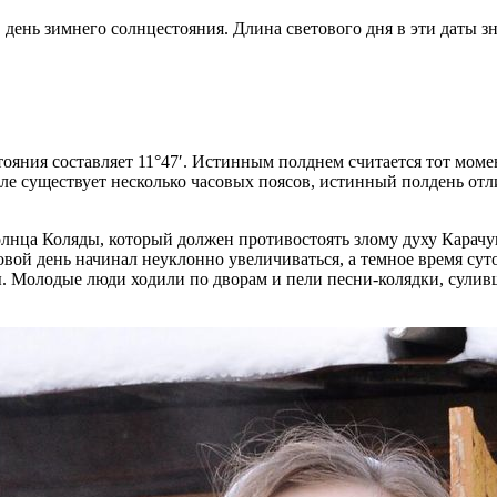
 день зимнего солнцестояния. Длина светового дня в эти даты з
яния составляет 11°47′. Истинным полднем считается тот момен
мле существует несколько часовых поясов, истинный полдень отл
лнца Коляды, который должен противостоять злому духу Карачун
овой день начинал неуклонно увеличиваться, а темное время су
 Молодые люди ходили по дворам и пели песни-колядки, суливши