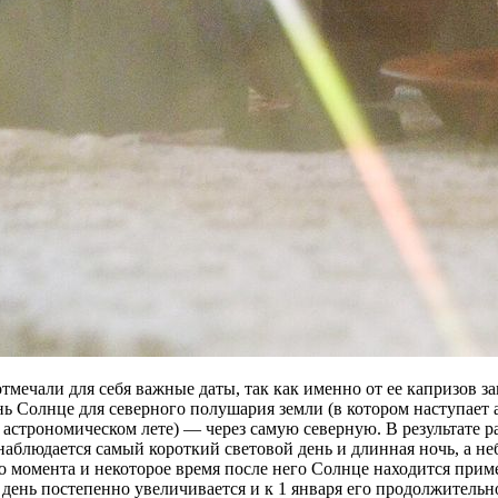
мечали для себя важные даты, так как именно от ее капризов з
нь Солнце для северного полушария земли (в котором наступает
 астрономическом лете) — через самую северную. В результате 
блюдается самый короткий световой день и длинная ночь, а небе
го момента и некоторое время после него Солнце находится прим
день постепенно увеличивается и к 1 января его продолжительн