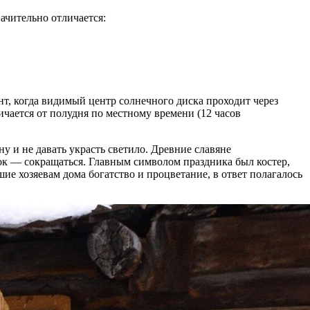
начительно отличается:
т, когда видимый центр солнечного диска проходит через
ичается от полудня по местному времени (12 часов
у и не давать украсть светило. Древние славяне
ток — сокращаться. Главным символом праздника был костер,
е хозяевам дома богатство и процветание, в ответ полагалось